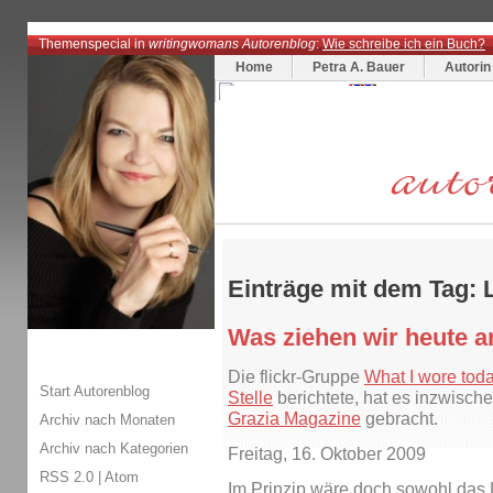
Themenspecial in
writingwomans Autorenblog
:
Wie schreibe ich ein Buch?
Home
Petra A. Bauer
Autorin
Einträge mit dem Tag: L
Was ziehen wir heute a
Die flickr-Gruppe
What I wore tod
Start Autorenblog
Stelle
berichtete, hat es inzwisch
Grazia Magazine
gebracht.
Archiv nach Monaten
Archiv nach Kategorien
Freitag, 16. Oktober 2009
RSS 2.0
|
Atom
Im Prinzip wäre doch sowohl das 