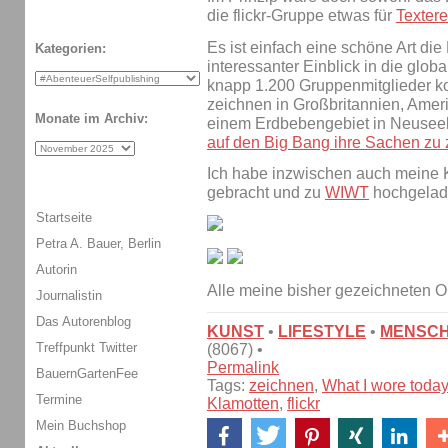
die flickr-Gruppe etwas für
Textere
Es ist einfach eine schöne Art die
Kategorien:
interessanter Einblick in die glo
knapp 1.200 Gruppenmitglieder ko
zeichnen in Großbritannien, Ameri
Monate im Archiv:
einem Erdbebengebiet in Neusee
auf den Big Bang ihre Sachen zu
Ich habe inzwischen auch meine K
gebracht und zu
WIWT
hochgelad
Startseite
Petra A. Bauer, Berlin
Autorin
Alle meine bisher gezeichneten O
Journalistin
Das Autorenblog
KUNST
•
LIFESTYLE
•
MENSC
Treffpunkt Twitter
(8067) •
Permalink
BauernGartenFee
Tags:
zeichnen
,
What I wore today
Termine
Klamotten
,
flickr
Mein Buchshop