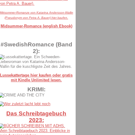
Mittsommer-Romanze von Katarina Andersson-Wallin
(Pseudonym von Petra A. Bauer) hier kaufen.
Midsummer-Romance (english Ebook)
#SwedishRomance (Band
2):
Lussekattertage hier kaufen oder gratis
mit Kindle Unlimited lesen.
KRIMI:
Das Schreibtagebuch
2023: