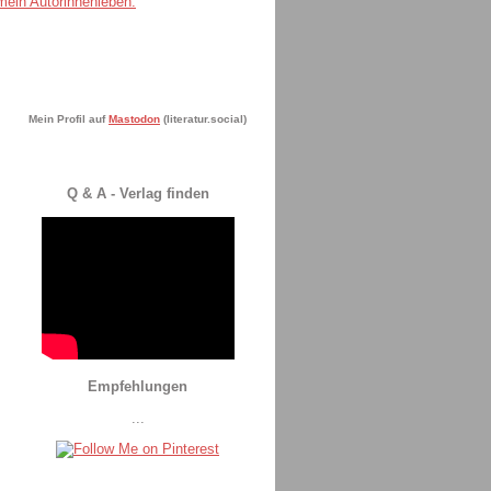
Mein Profil auf
Mastodon
(literatur.social)
Q & A - Verlag finden
Empfehlungen
...