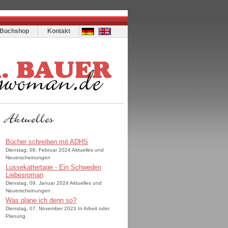
Buchshop
Kontakt
Bücher schreiben mit ADHS
Dienstag, 06. Februar 2024 Aktuelles und
Neuerscheinungen
Lussekattertage - Ein Schweden
Liebesroman
Dienstag, 09. Januar 2024 Aktuelles und
Neuerscheinungen
Was plane ich denn so?
Dienstag, 07. November 2023 In Arbeit oder
Planung