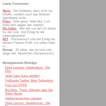
Letzte Comments:
Noris
:
Der Gedanke, dass nicht nur
Inhalte, sondern auch das Medium
irgendwann nicht...
Petra
:
Sehr gerne, liebe Ilka :) Ich
hatte jetzt wegen des zweiten...
Illa Sabin
:
Wie lieb von dir! Ich danke
für den Link. Viel Erfolg für die
zwanzigtausend...
R23
:
Glückwunsch und viel Erfolg mit
deinem Patreon Profil. Ich selbst habe
in...
Renate
:
20 Jahre, das ist eine sehr
lange Zeit. Herzlichen Glückwunsch;)
Meistgelesene Beiträge:
Stieg Larsson: Verblendung - Der
Film
Jeder kann Autor werden!
Treffpunkt Twitter: Mein Twitterblog
Post von QYPE
Buchtipp: Thees Uhlmann über Die
Toten Hosen
Twitterverzeichnis Literatur
Stieg Larsson: Verdammnis - Der