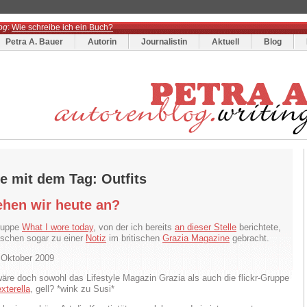
og
:
Wie schreibe ich ein Buch?
Petra A. Bauer
Autorin
Journalistin
Aktuell
Blog
e mit dem Tag: Outfits
ehen wir heute an?
Gruppe
What I wore today
, von der ich bereits
an dieser Stelle
berichtete,
ischen sogar zu einer
Notiz
im britischen
Grazia Magazine
gebracht.
. Oktober 2009
wäre doch sowohl das Lifestyle Magazin Grazia als auch die flickr-Gruppe
xterella
, gell? *wink zu Susi*