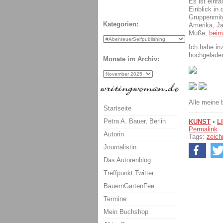
Es ist einf
Einblick in
Gruppenmitg
Kategorien:
Amerika, Ja
Muße,
beim
Ich habe in
hochgelade
Monate im Archiv:
Alle meine 
Startseite
Petra A. Bauer, Berlin
KUNST
•
L
Permalink
Autorin
Tags:
zeich
Journalistin
Das Autorenblog
Treffpunkt Twitter
BauernGartenFee
Termine
Mein Buchshop