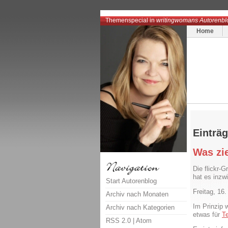
Themenspecial in
writingwomans Autorenbl
Home
Einträg
Was zi
Die flickr-
hat es inzw
Start Autorenblog
Freitag, 16
Archiv nach Monaten
Im Prinzip 
Archiv nach Kategorien
etwas für
Te
RSS 2.0
|
Atom