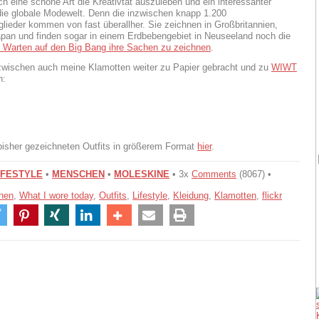
ach eine schöne Art die Kreativtät auszuleben und ein interessanter
 die globale Modewelt. Denn die inzwischen knapp 1.200
lieder kommen von fast überallher. Sie zeichnen in Großbritannien,
pan und finden sogar in einem Erdbebengebiet in Neuseeland noch die
 Warten auf den Big Bang ihre Sachen zu zeichnen
.
zwischen auch meine Klamotten weiter zu Papier gebracht und zu
WIWT
n:
bisher gezeichneten Outfits in größerem Format
hier
.
IFESTYLE
•
MENSCHEN
•
MOLESKINE
• 3x
Comments
(8067) •
nen
,
What I wore today
,
Outfits
,
Lifestyle
,
Kleidung
,
Klamotten
,
flickr