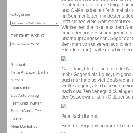
September die Bürgersteige hoch
und Cafés haben einfach mal bis
Kategorien:
Im Sommer leben mindestens dopp
jetzt stehen viele Sommerhäuser l
Wir kennen die Insel aus dem Som
eine oder andere schon gerne no
Monate im Archiv:
überhaupt angesehen. Sogar der L
dem man von unserem südlichen St
Stunden fährt), hatte geschlossen 
Startseite
Na schön, bleibt also noch die Natur
Petra A. Bauer, Berlin
mehr Gegend als Leute, um genau 
auch nur halb so viel Spaß wenn a
Autorin
wollte angeln, also habe ich mein
Journalistin
nach draußen verlegt, dick eingem
Das Autorenblog
der Ostseewind ist im Oktober sch
Treffpunkt Twitter
BauernGartenFee
Jaja, lacht ihr nur...
Termine
Hier das Ergebnis meiner Skizze 
Mein Buchshop