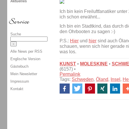
Aktuelles
Ich bin kein Freiluftfanatiker unte
ich schon erwähnt...
Ich bin ein Stadtkind, das durch 
den Ohrbooten zu sagen :-)
Suche
P.S.:
Hier
und
hier
sind auch Öland
schauen, wenn sich hier gerade nic
was los.
Alle News per RSS
Englische Version
KUNST
•
MOLESKINE
•
SCHWE
Gästebuch
(6157) •
Permalink
Mein Newsletter
Tags:
Schweden
,
Öland
,
Insel
,
He
Impressum
Kontakt