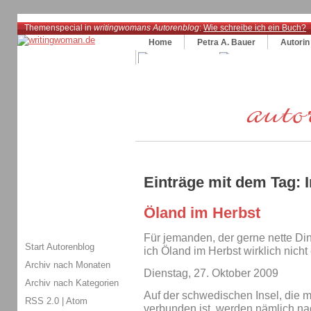
Themenspecial in
writingwomans Autorenblog
:
Wie schreibe ich ein Buch?
Home
Petra A. Bauer
Autorin
Einträge mit dem Tag: I
Öland im Herbst
Für jemanden, der gerne nette Ding
Start Autorenblog
ich Öland im Herbst wirklich nich
Archiv nach Monaten
Dienstag, 27. Oktober 2009
Archiv nach Kategorien
Auf der schwedischen Insel, die m
RSS 2.0
|
Atom
verbunden ist, werden nämlich na