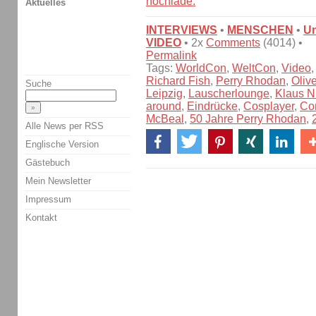
hochlade.
Aktuelles
INTERVIEWS
•
MENSCHEN
•
U
VIDEO
• 2x
Comments
(4014) •
Permalink
Tags:
WorldCon
,
WeltCon
,
Video
Richard Fish
,
Perry Rhodan
,
Oliv
Suche
Leipzig
,
Lauscherlounge
,
Klaus N.
around
,
Eindrücke
,
Cosplayer
,
Co
McBeal
,
50 Jahre Perry Rhodan
,
Alle News per RSS
Englische Version
Gästebuch
Mein Newsletter
Impressum
Kontakt