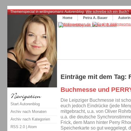
Themenspecial in
writingwomans Autorenblog
:
Wie schreibe ich ein Buch?
Home
Petra A. Bauer
Autorin
Einträge mit dem Tag:
Buchmesse und PERR
Die Leipziger Buchmesse ist schon
Start Autorenblog
euch jedoch Eindrücke (jede Men
mitgebracht, u.a. von Oliver Rohr
Archiv nach Monaten
u.a. die deutsche Synchronstimme
Archiv nach Kategorien
Frick, dem Mann hinter Perry Rho
RSS 2.0
|
Atom
Speicherkarte so gut weggelegt, d