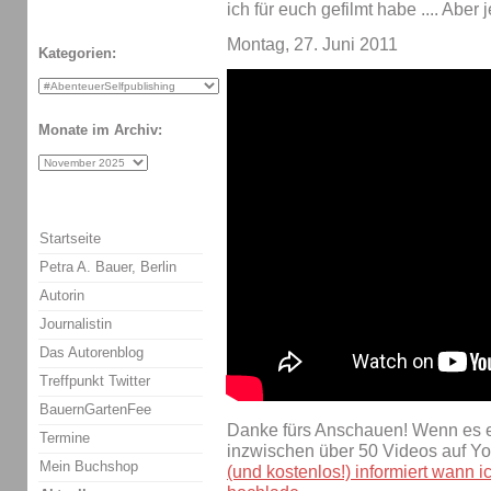
ich für euch gefilmt habe .... Aber 
Montag, 27. Juni 2011
Kategorien:
Monate im Archiv:
Startseite
Petra A. Bauer, Berlin
Autorin
Journalistin
Das Autorenblog
Treffpunkt Twitter
BauernGartenFee
Danke fürs Anschauen! Wenn es eu
Termine
inzwischen über 50 Videos auf Y
Mein Buchshop
(und kostenlos!) informiert wann