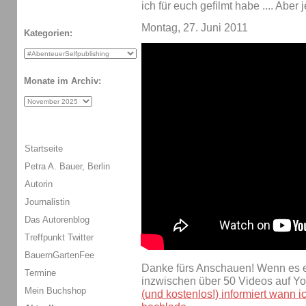
ich für euch gefilmt habe .... Aber 
Montag, 27. Juni 2011
Kategorien:
Monate im Archiv:
Startseite
Petra A. Bauer, Berlin
Autorin
Journalistin
Das Autorenblog
Treffpunkt Twitter
BauernGartenFee
Danke fürs Anschauen! Wenn es eu
Termine
inzwischen über 50 Videos auf Y
Mein Buchshop
(und kostenlos!) informiert wann