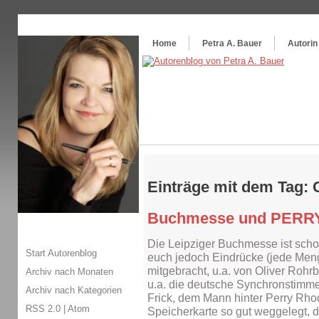
Themenspecial in
writingwomans Autorenblog
:
Wie schreibe ich ein Buch?
Home
Petra A. Bauer
Autorin
Einträge mit dem Tag: 
Buchmesse und PERR
Die Leipziger Buchmesse ist schon
Start Autorenblog
euch jedoch Eindrücke (jede Men
mitgebracht, u.a. von Oliver Rohr
Archiv nach Monaten
u.a. die deutsche Synchronstimme
Archiv nach Kategorien
Frick, dem Mann hinter Perry Rho
RSS 2.0
|
Atom
Speicherkarte so gut weggelegt, d