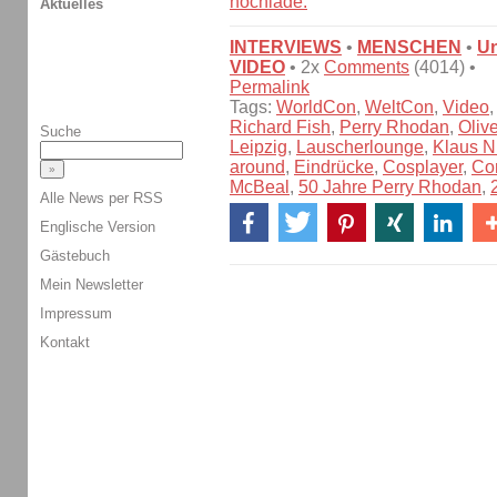
hochlade.
Aktuelles
INTERVIEWS
•
MENSCHEN
•
U
VIDEO
• 2x
Comments
(4014) •
Permalink
Tags:
WorldCon
,
WeltCon
,
Video
Richard Fish
,
Perry Rhodan
,
Oliv
Suche
Leipzig
,
Lauscherlounge
,
Klaus N.
around
,
Eindrücke
,
Cosplayer
,
Co
McBeal
,
50 Jahre Perry Rhodan
,
Alle News per RSS
Englische Version
Gästebuch
Mein Newsletter
Impressum
Kontakt