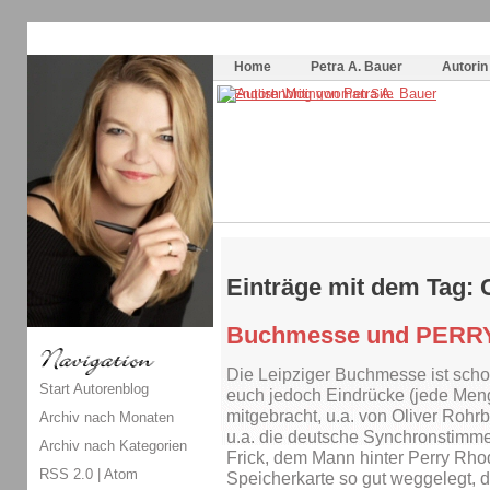
Themenspecial in
writingwomans Autorenblog
:
Wie schreibe ich ein Buch?
Home
Petra A. Bauer
Autorin
Einträge mit dem Tag:
Buchmesse und PERR
Die Leipziger Buchmesse ist schon
Start Autorenblog
euch jedoch Eindrücke (jede Men
mitgebracht, u.a. von Oliver Rohr
Archiv nach Monaten
u.a. die deutsche Synchronstimme
Archiv nach Kategorien
Frick, dem Mann hinter Perry Rho
RSS 2.0
|
Atom
Speicherkarte so gut weggelegt, d