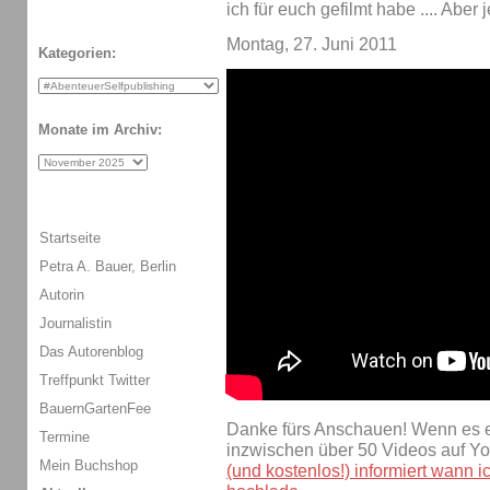
ich für euch gefilmt habe .... Aber 
Montag, 27. Juni 2011
Kategorien:
Monate im Archiv:
Startseite
Petra A. Bauer, Berlin
Autorin
Journalistin
Das Autorenblog
Treffpunkt Twitter
BauernGartenFee
Danke fürs Anschauen! Wenn es eu
Termine
inzwischen über 50 Videos auf Y
Mein Buchshop
(und kostenlos!) informiert wann