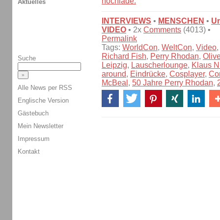
hochlade.
Aktuelles
INTERVIEWS
•
MENSCHEN
•
U
VIDEO
• 2x
Comments
(4013) •
Permalink
Tags:
WorldCon
,
WeltCon
,
Video
Richard Fish
,
Perry Rhodan
,
Oliv
Suche
Leipzig
,
Lauscherlounge
,
Klaus N.
around
,
Eindrücke
,
Cosplayer
,
Co
McBeal
,
50 Jahre Perry Rhodan
,
Alle News per RSS
Englische Version
Gästebuch
Mein Newsletter
Impressum
Kontakt