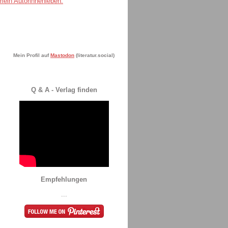
Mein Profil auf
Mastodon
(literatur.social)
Q & A - Verlag finden
Empfehlungen
...