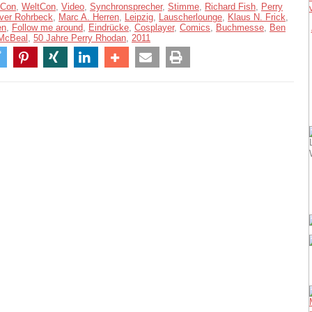
dCon
,
WeltCon
,
Video
,
Synchronsprecher
,
Stimme
,
Richard Fish
,
Perry
iver Rohrbeck
,
Marc A. Herren
,
Leipzig
,
Lauscherlounge
,
Klaus N. Frick
,
en
,
Follow me around
,
Eindrücke
,
Cosplayer
,
Comics
,
Buchmesse
,
Ben
 McBeal
,
50 Jahre Perry Rhodan
,
2011