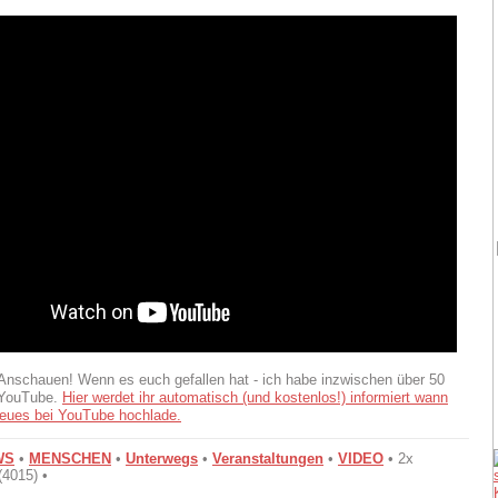
Anschauen! Wenn es euch gefallen hat - ich habe inzwischen über 50
 YouTube.
Hier werdet ihr automatisch (und kostenlos!) informiert wann
eues bei YouTube hochlade.
WS
•
MENSCHEN
•
Unterwegs
•
Veranstaltungen
•
VIDEO
• 2x
(4015) •