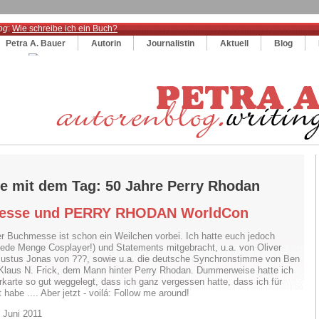
og
:
Wie schreibe ich ein Buch?
Petra A. Bauer
Autorin
Journalistin
Aktuell
Blog
ge mit dem Tag: 50 Jahre Perry Rhodan
esse und PERRY RHODAN WorldCon
er Buchmesse ist schon ein Weilchen vorbei. Ich hatte euch jedoch
jede Menge Cosplayer!) und Statements mitgebracht, u.a. von Oliver
Justus Jonas von ???, sowie u.a. die deutsche Synchronstimme von Ben
d Klaus N. Frick, dem Mann hinter Perry Rhodan. Dummerweise hatte ich
rkarte so gut weggelegt, dass ich ganz vergessen hatte, dass ich für
 habe .... Aber jetzt - voilá: Follow me around!
 Juni 2011