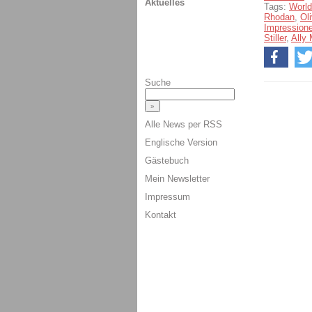
Aktuelles
Tags:
Worl
Rhodan
,
Ol
Impression
Stiller
,
Ally
Suche
Alle News per RSS
Englische Version
Gästebuch
Mein Newsletter
Impressum
Kontakt