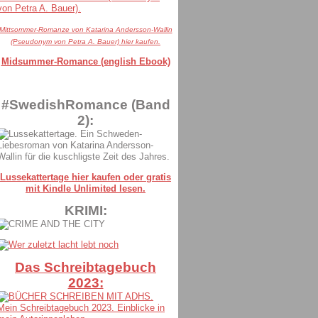
Mittsommer-Romanze von Katarina Andersson-Wallin
(Pseudonym von Petra A. Bauer) hier kaufen.
Midsummer-Romance (english Ebook)
#SwedishRomance (Band
2):
Lussekattertage hier kaufen oder gratis
mit Kindle Unlimited lesen.
KRIMI:
Das Schreibtagebuch
2023: