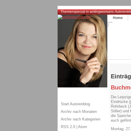
Themenspecial in
writingwomans Autorenbl
Home
Einträ
Buchm
Die Leipzig
Eindrücke (
Start Autorenblog
Rohrbeck (
Stiller) un
Archiv nach Monaten
die Speiche
Archiv nach Kategorien
euch gefilmt
RSS 2.0
|
Atom
Montag, 27.