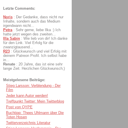
Letzte Comments:
Noris
:
Der Gedanke, dass nicht nur
Inhalte, sondern auch das Medium
irgendwann nicht...
Petra
:
Sehr gerne, liebe Ilka :) Ich
hatte jetzt wegen des zweiten...
Illa Sabin
:
Wie lieb von dir! Ich danke
für den Link. Viel Erfolg für die
zwanzigtausend...
R23
:
Glückwunsch und viel Erfolg mit
deinem Patreon Profil. Ich selbst habe
in...
Renate
:
20 Jahre, das ist eine sehr
lange Zeit. Herzlichen Glückwunsch;)
Meistgelesene Beiträge:
Stieg Larsson: Verblendung - Der
Film
Jeder kann Autor werden!
Treffpunkt Twitter: Mein Twitterblog
Post von QYPE
Buchtipp: Thees Uhlmann über Die
Toten Hosen
Twitterverzeichnis Literatur