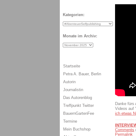
Kategorien:
Monate im Archiv:
Startseite
Petra A. Bauer, Berlin
Autorin
Journalistin
Das Autorenblog
Danke fürs 
Treffpunkt Twitter
Videos auf
ich etwas N
BauernGartenFee
Termine
INTERVIE
Mein Buchshop
Comments
Permalink