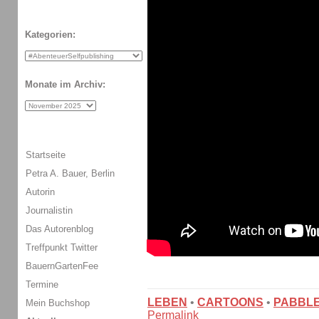
Kategorien:
Monate im Archiv:
Startseite
Petra A. Bauer, Berlin
Autorin
Journalistin
Das Autorenblog
Treffpunkt Twitter
BauernGartenFee
Termine
LEBEN
•
CARTOONS
•
PABBL
Mein Buchshop
Permalink