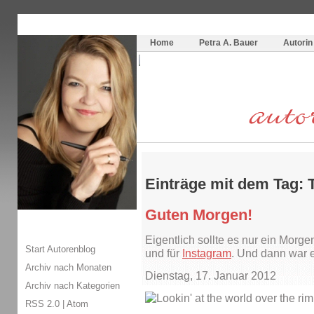
Themenspecial in
writingwomans Autorenblog
:
Wie schreibe ich ein Buch?
Home
Petra A. Bauer
Autorin
Einträge mit dem Tag: 
Guten Morgen!
Eigentlich sollte es nur ein Morg
Start Autorenblog
und für
Instagram
. Und dann war e
Archiv nach Monaten
Dienstag, 17. Januar 2012
Archiv nach Kategorien
RSS 2.0
|
Atom