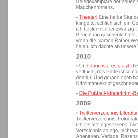
Belegexemplare der neuen 
Mädchenromans.
•
Theater!
Eine halbe Stunde
klingelte, schlich sich ein
ich bestimmt über zwanzig 
Beachtung geschenkt hatte, 
wenn die Namen Rainer Wer
fielen. Ich dachte an unsere
2010
•
Und dann war es plötzlich 
verflucht, das Ende ist so n
dorthin! Und gerade eben ha
Krimimanuskript geschriebe
•
Die Fußball-Kinderkrimi-B
2009
•
Twitterverzeichnis Literatur
Twitterverzeichnis, Fotograf
ich als alteingesessene Twitt
Verzeichnis anlege, nicht wah
Agenturen, Verlage, Rezensen