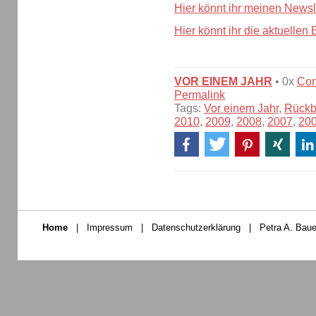
Hier könnt ihr meinen Newsl
Hier könnt ihr die aktuellen
VOR EINEM JAHR
• 0x
Co
Permalink
Tags:
Vor einem Jahr
,
Rückb
2010
,
2009
,
2008
,
2007
,
20
Home
|
Impressum
|
Datenschutzerklärung
|
Petra A. Baue