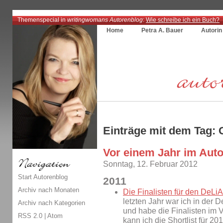
Themenspecial in
writingwomans Autorenblog
:
Wie schreibe ich ein Buch?
Home
Petra A. Bauer
Autorin
Einträge mit dem Tag: 
Vor einem Jahr im Aut
Sonntag, 12. Februar 2012
Start Autorenblog
2011
Archiv nach Monaten
Die Finalisten für den DeLiA
letzten Jahr war ich in der 
Archiv nach Kategorien
und habe die Finalisten im V
RSS 2.0
|
Atom
kann ich die Shortlist für 2