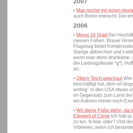
2007
•
Man reiche mir einen riesi
auch Berlin erwischt: Der er
2006
•
Minus 16 Grad
Der Heizlüf
meinen Füßen. Blauer Himme
Flugzeug bildet Kondensstre
Stange abbrechen und Liebl
wenn man denn drankäme ;-) 
die Lieblingsfeinde *g*]. Hof
an.
•
Übern Teich geschaut
Wer 
beschäftigt hat, dem ist läng
writing" in den USA etwas vö
im Gegensatz zum Land der D
wo Autoren immer noch Exot
•
Wo deine Füße stehn, da ist
Element of Crime
Ich hab ja
zu tun. Is klar, oder? Und d
Vibrieren, wenn ich besond