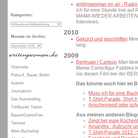
writingwoman on air - Radi
ich für eine Stunde live a
Kategorien:
MAMA WIEDER ARBEITEN GE
Interviews.
2010
Monate im Archiv:
Gekürzt und geschliffen
Mein
lang
2009
Berlinale | Cartoon
Man tänke
Startseite
Meine Comicfigur Pabbles hat
sie diesen Film bei der BE
Petra A. Bauer, Berlin
Autorin
Das könnte euch hier im B
Journalistin
Muss ich für eine Buch
T-Shirt-Parade, Shirt 
Das Autorenblog
Anscheinend oder sche
Treffpunkt Twitter
Aus meinen anderen Blog
BauernGartenFee
Zeigt her eure Küchen
Termine
Amaryllis - Aufzucht u
Mein Buchshop
T-Shirt-Parade 2012 - 