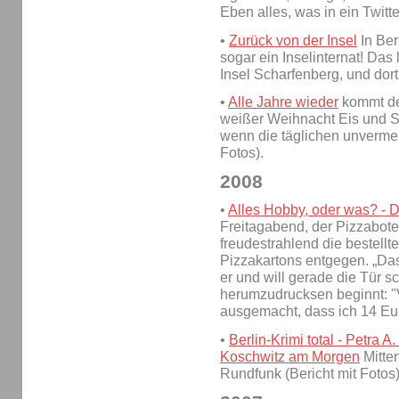
Eben alles, was in ein Twitt
•
Zurück von der Insel
In Berl
sogar ein Inselinternat! Das 
Insel Scharfenberg, und dor
•
Alle Jahre wieder
kommt der
weißer Weihnacht Eis und S
wenn die täglichen unvermei
Fotos).
2008
•
Alles Hobby, oder was? - 
Freitagabend, der Pizzabote
freudestrahlend die bestellt
Pizzakartons entgegen. „Das 
er und will gerade die Tür s
herumzudrucksen beginnt: "V
ausgemacht, dass ich 14 Eu
•
Berlin-Krimi total - Petra 
Koschwitz am Morgen
Mitten
Rundfunk (Bericht mit Fotos