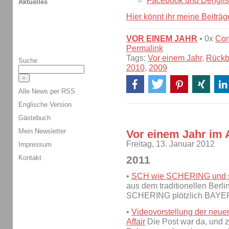
Facebook und Denglisc
Aktuelles
Hier könnt ihr meine Beiträ
VOR EINEM JAHR
• 0x
Co
Permalink
Tags:
Vor einem Jahr
,
Rückb
Suche
2010
,
2009
Alle News per RSS
Englische Version
Gästebuch
Mein Newsletter
Vor einem Jahr im 
Freitag, 13. Januar 2012
Impressum
Kontakt
2011
•
SCH wie SCHERING und 
aus dem traditionellen Ber
SCHERING plötzlich BAYE
•
Videovorstellung der neu
Affair
Die Post war da, und z