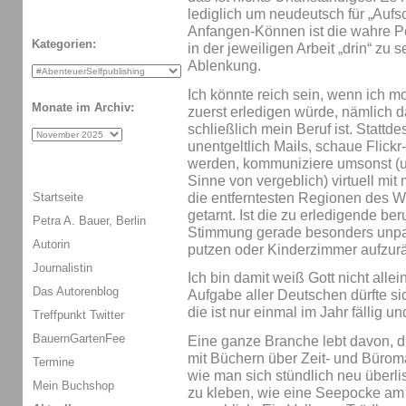
lediglich um neudeutsch für „Aufsc
Anfangen-Können ist die wahre P
Kategorien:
in der jeweiligen Arbeit „drin“ zu
Ablenkung.
Ich könnte reich sein, wenn ich m
Monate im Archiv:
zuerst erledigen würde, nämlich 
schließlich mein Beruf ist. Stattde
unentgeltlich Mails, schaue Flickr
werden, kommuniziere umsonst (un
Sinne von vergeblich) virtuell mi
die entferntesten Regionen des We
Startseite
getarnt. Ist die zu erledigende be
Petra A. Bauer, Berlin
Stimmung gerade besonders unpas
Autorin
putzen oder Kinderzimmer aufzu
Journalistin
Ich bin damit weiß Gott nicht all
Das Autorenblog
Aufgabe aller Deutschen dürfte si
die ist nur einmal im Jahr fällig un
Treffpunkt Twitter
BauernGartenFee
Eine ganze Branche lebt davon, di
mit Büchern über Zeit- und Büroma
Termine
wie man sich stündlich neu überli
Mein Buchshop
zu kleben, wie eine Seepocke am Sc