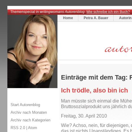
Themenspecial in
writingwomans Autorenblog
:
Wie schreibe ich ein Buch?
Home
Petra A. Bauer
Autorin
Einträge mit dem Tag:
Ich trödle, also bin ich
Man müsste sich einmal die Mühe
Start Autorenblog
Bruttosozialprodukt uns jährlich du
Archiv nach Monaten
Freitag, 30. April 2010
Archiv nach Kategorien
Wie? Achso, nein, für diejenigen, 
RSS 2.0
|
Atom
das ist nichts Unanständiges. Es h