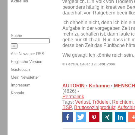
Aktuelles
vergeblich. Ein Volk von Trödler
besonders häufig in kreativen Beru
dauerhaft von Ratgebern beeinflu
Ich ohnehin nicht, denn ich bin e
Aufgabe in der vorgegeben Zeit 
mehr zu schaffen ist, dann laufe i
Suche
gebe pünktlich ab. Nur, dass ich m
derselben Zeit das Fünffache hätt
Alle News per RSS
Wie gesagt: Ich könnte reich sein
Englische Version
© Petra A. Bauer, 19. Sept. 2008
Gästebuch
Mein Newsletter
Impressum
AUTORIN
•
Kolumne
•
MENSC
(4826) •
Kontakt
Permalink
Tags:
Verlust
,
Trödelei
,
Reichtum
,
BSP
,
Bruttosozialprodukt
,
Aufschie