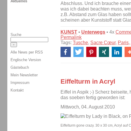
Aktuelles
Abschluss. Und ich brauche einen 
was ich dabei beachten muss, weil
z.B. Abstand zum Glas haben sollt
scheinen aber Kunststoff statt Gl
KUNST
•
Unterwegs
• 4x
Comme
Suche
Permalink
Tags:
Tusche
,
Sacre Cœur
,
Paris
,
Alle News per RSS
Englische Version
Gästebuch
Mein Newsletter
Eiffelturm in Acryl
Impressum
Kontakt
Eiffel in Aspik ;-) Scherz beiseite,
das soeben fertig geworden ist:
Mittwoch, 04. August 2010
Eiffelturm gone crazy. 30 x 30 cm, Acryl auf