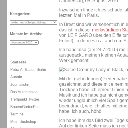
Donnerstag, 05. August 2010
Inzwischen finde ich es schade, ab
Kategorien:
letzten Mal in Paris.
In Brest sind wir versehentlich in
das ist in dieser
merkwürdigen St
Monate im Archiv:
von LE FIGARO über den Eiffelturm
Fotos!), in dem es u.a. auch um 
Ich habe also (am 24.7.2010) me
ausgepackt, meinen kleinen Aqua
Werk gemacht:
Startseite
Petra A. Bauer, Berlin
Autorin
Mit der (sehr dünnen) Feder habe
gezeichnet und diese mit einem n
Journalistin
Trocknen habe ich erneut Linien h
Das Autorenblog
Musik und ich habe gar nicht gemer
Treffpunkt Twitter
wieder unglaublich viel Spaß gem
beeindruckt, wie ich alles mit ei
BauernGartenFee
habe. Ich auch, höhö.
Termine
Ich habe ihm das Bild zwei Tage 
Mein Buchshop
Auf der linken Seite muss ich noc