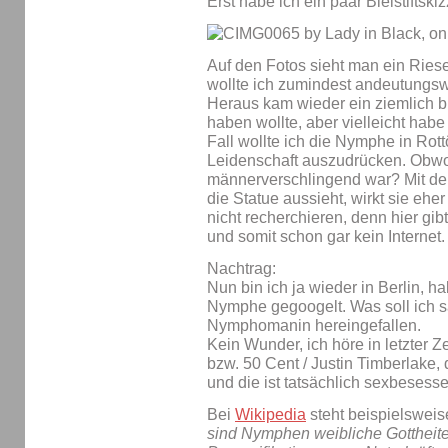
Erst habe ich ein paar Bleistiftsk
Auf den Fotos sieht man ein Ries
wollte ich zumindest andeutungsw
Heraus kam wieder ein ziemlich bu
haben wollte, aber vielleicht habe
Fall wollte ich die Nymphe in R
Leidenschaft auszudrücken. Obwo
männerverschlingend war? Mit dem
die Statue aussieht, wirkt sie ehe
nicht recherchieren, denn hier gi
und somit schon gar kein Internet.
Nachtrag:
Nun bin ich ja wieder in Berlin,
Nymphe gegoogelt. Was soll ich s
Nymphomanin hereingefallen.
Kein Wunder, ich höre in letzter Ze
bzw. 50 Cent / Justin Timberlake
und die ist tatsächlich sexbesesse
Bei
Wikipedia
steht beispielsweis
sind Nymphen weibliche Gottheit