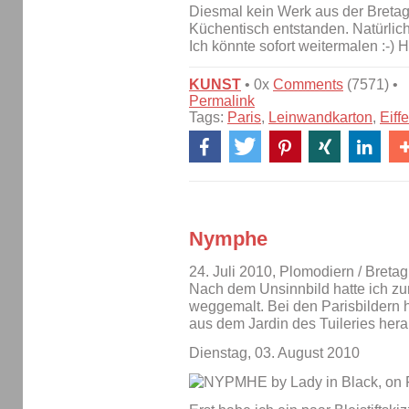
Diesmal kein Werk aus der Breta
Küchentisch entstanden. Natürlich
Ich könnte sofort weitermalen :-) 
KUNST
• 0x
Comments
(7571) •
Permalink
Tags:
Paris
,
Leinwandkarton
,
Eiff
Nymphe
24. Juli 2010, Plomodiern / Breta
Nach dem Unsinnbild hatte ich 
weggemalt. Bei den Parisbildern 
aus dem Jardin des Tuileries her
Dienstag, 03. August 2010