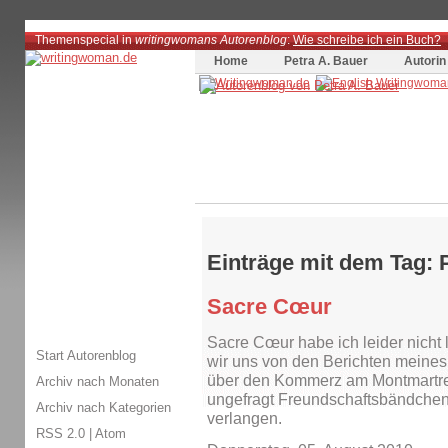
Themenspecial in
writingwomans Autorenblog
:
Wie schreibe ich ein Buch?
Home
Petra A. Bauer
Autorin
Einträge mit dem Tag: 
Sacre Cœur
Sacre Cœur habe ich leider nicht 
Start Autorenblog
wir uns von den Berichten meine
über den Kommerz am Montmartre 
Archiv nach Monaten
ungefragt Freundschaftsbändche
Archiv nach Kategorien
verlangen.
RSS 2.0
|
Atom