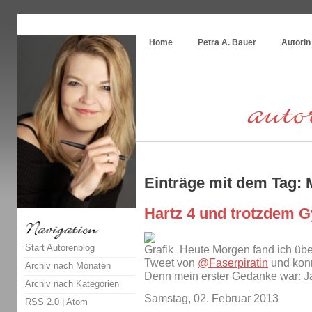
Themenspecial in
writingwomans Autorenblog
:
Wie schreibe ich ein Buch?
Home
Petra A. Bauer
Autorin
Einträge mit dem Tag:
Hartz 4 und trotzdem 
Start Autorenblog
Heute Morgen fand ich ü
Tweet von
@Faserpiratin
und konn
Archiv nach Monaten
Denn mein erster Gedanke war: J
Archiv nach Kategorien
Samstag, 02. Februar 2013
RSS 2.0
|
Atom