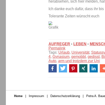
herabsehen, sich hier melden, halt
Ich danke euch dafür, dass ihr bis
Tolerante Zeiten wünscht euch
AUFREGER
•
LEBEN
•
MENSC
Permalink
Tags:
Urlaub
,
Universität
,
Statuss
4
,
Gynasium
,
gemobbt
,
gedisst
,
Bi
Auto
,
arm und trotzdem zur Uni
Home
|
Impressum
|
Datenschutzerklärung
|
Petra A. Baue