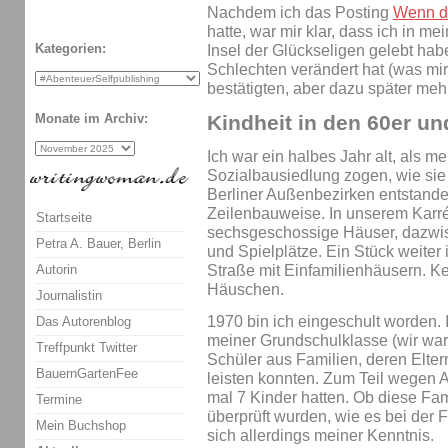
Nachdem ich das Posting
Wenn du
hatte, war mir klar, dass ich in me
Kategorien:
Insel der Glückseligen gelebt hab
Schlechten verändert hat (was mir
bestätigten, aber dazu später mehr
Kindheit in den 60er un
Monate im Archiv:
Ich war ein halbes Jahr alt, als me
Sozialbausiedlung zogen, wie sie 
Berliner Außenbezirken entstande
Zeilenbauweise. In unserem Karré
Startseite
sechsgeschossige Häuser, dazwisc
Petra A. Bauer, Berlin
und Spielplätze. Ein Stück weiter
Autorin
Straße mit Einfamilienhäusern. Ke
Häuschen.
Journalistin
1970 bin ich eingeschult worden. 
Das Autorenblog
meiner Grundschulklasse (wir war
Treffpunkt Twitter
Schüler aus Familien, deren Eltern
BauernGartenFee
leisten konnten. Zum Teil wegen Ar
mal 7 Kinder hatten. Ob diese Fa
Termine
überprüft wurden, wie es bei der Fa
Mein Buchshop
sich allerdings meiner Kenntnis.