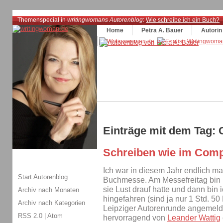
Themenspecial in
writingwomans Autorenblog
:
Wie schreibe ich ein Buch?
Home
Petra A. Bauer
Autorin
Einträge mit dem Tag:
Schreiben wie im Comp
Ich war in diesem Jahr endlich ma
Start Autorenblog
Buchmesse. Am Messefreitag bin i
sie Lust drauf hatte und dann bi
Archiv nach Monaten
hingefahren (sind ja nur 1 Std. 50 
Archiv nach Kategorien
Leipziger Autorenrunde angemelde
RSS 2.0
|
Atom
hervorragend von
Leander Wattig