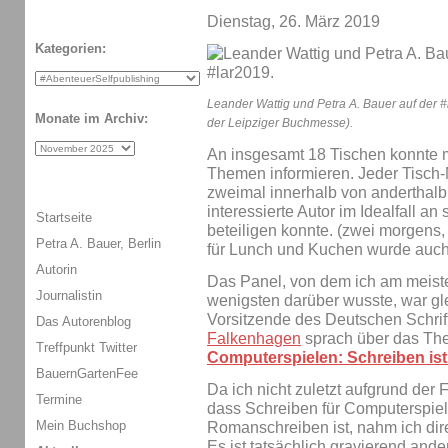
Dienstag, 26. März 2019
Kategorien:
Leander Wattig und Petra A. Bauer auf der
Monate im Archiv:
der Leipziger Buchmesse).
An insgesamt 18 Tischen konnte m
Themen informieren. Jeder Tisch-M
zweimal innerhalb von anderthalb
interessierte Autor im Idealfall a
Startseite
beteiligen konnte. (zwei morgens,
Petra A. Bauer, Berlin
für Lunch und Kuchen wurde auch
Autorin
Das Panel, von dem ich am meist
Journalistin
wenigsten darüber wusste, war gl
Vorsitzende des Deutschen Schrif
Das Autorenblog
Falkenhagen
sprach über das T
Treffpunkt Twitter
Computerspielen: Schreiben is
BauernGartenFee
Da ich nicht zuletzt aufgrund der
Termine
dass Schreiben für Computerspie
Mein Buchshop
Romanschreiben ist, nahm ich dire
Es ist tatsächlich gravierend ande