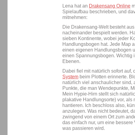
Lena hat an
Drakensang Online
mi
Spielaufbau beschrieben, und dav
mitnehmen:
Die Drakensang-Welt besteht aus 
nacheinander bespielt werden. Ha
sieben Kontinente, wobei jeder K
Handlungsbogen hat. Jede Map au
einen eigenen Handlungsbogen und
einen Spannungsbogen. Wichtig is
Ebenen.
Dabei fiel mit natürlich sofort au
System
beim Plotten erinnerte. B
natürlich viel anschaulicher sind,
Punkte, die man Wendepunkte, Mit
Mein Hypie-Hirn stellt sich natürli
plakative Handlungsorte) vor, als 
hantieren. Ich beschloss also, künf
anzulegen. Was nicht bedeutet, d
zwingend von einem Ort zum and
das einfach nur, um eine besser
was passieren wird.