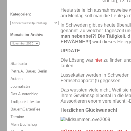
Montag, 13. 
Heute stelle ich ausnahmsweise w
Kategorien:
am Montag soll man die Leute ja ni
In Schweden gibt es heute überal
genannt. Zu welcher Tageszeit u
Monate im Archiv:
man nebenbei?! Die Tätigkeit, 
ERWÄHNE!!!)
wird dieses Hefeg
UPDATE:
DIe Lösung war
hier
zu finden un
Startseite
lauten:
Petra A. Bauer, Berlin
Lussekatter werden in Schweden 
Autorin
Fernsehapparat (!) gegessen.
Journalistin
Das wussten viele nicht. Weil sie
Das Autorenblog
ihrem Gewinnspielportal in die Ma
Aussortieren enorm vereinfacht ;
Treffpunkt Twitter
BauernGartenFee
Herzlichen Glückwunsch!
Termine
Mein Buchshop