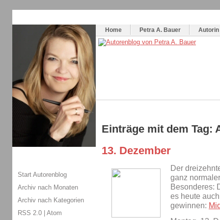
Themenspecial in
writingwomans Autorenblog
:
Wie schreibe ich ein Buch?
Home
Petra A. Bauer
Autorin
Einträge mit dem Tag: 
13. Dezember
Der dreizehnt
Start Autorenblog
ganz normaler
Besonderes: 
Archiv nach Monaten
es heute auch
Archiv nach Kategorien
gewinnen:
Mi
RSS 2.0
|
Atom