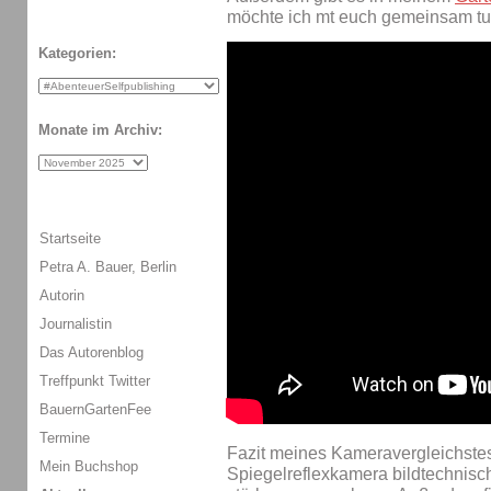
möchte ich mt euch gemeinsam tu
Kategorien:
Monate im Archiv:
Startseite
Petra A. Bauer, Berlin
Autorin
Journalistin
Das Autorenblog
Treffpunkt Twitter
BauernGartenFee
Termine
Fazit meines Kameravergleichstest
Mein Buchshop
Spiegelreflexkamera bildtechnisch