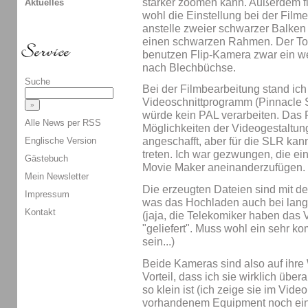
stärker zoomen kann. Außerdem film
Aktuelles
wohl die Einstellung bei der Film
anstelle zweier schwarzer Balken 
einen schwarzen Rahmen. Der Ton 
benutzen Flip-Kamera zwar ein wen
nach Blechbüchse.
Suche
Bei der Filmbearbeitung stand ic
Videoschnittprogramm (Pinnacle St
würde kein PAL verarbeiten. Das 
Alle News per RSS
Möglichkeiten der Videogestaltung,
Englische Version
angeschafft, aber für die SLR kann
treten. Ich war gezwungen, die e
Gästebuch
Movie Maker aneinanderzufügen.
Mein Newsletter
Die erzeugten Dateien sind mit de
Impressum
was das Hochladen auch bei lan
Kontakt
(jaja, die Telekomiker haben das
"geliefert". Muss wohl ein sehr k
sein...)
Beide Kameras sind also auf ihre 
Vorteil, dass ich sie wirklich über
so klein ist (ich zeige sie im Vide
vorhandenem Equipment noch ein