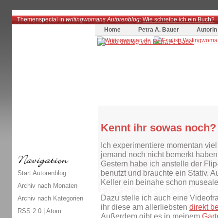
Themenspecial in
writingwomans Autorenblog
:
Wie schreibe ich ein Buch?
Home
Petra A. Bauer
Autorin
Kennt ihr sowas noch?
Ich experimentiere momentan viel 
jemand noch nicht bemerkt haben s
Gestern habe ich anstelle der F
benutzt und brauchte ein Stativ. A
Start Autorenblog
Keller ein beinahe schon museale
Archiv nach Monaten
Dazu stelle ich auch eine Videof
Archiv nach Kategorien
ihr diese am allerliebsten
direkt b
RSS 2.0
|
Atom
Außerdem gibt es in meinem
Gar