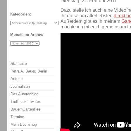
Dienstag, 22. Februar 2011
Dazu stelle ich auch eine Videof
Kategorien:
ihr diese am allerliebsten
direkt b
Außerdem gibt es in meinem
Gar
möchte ich mt euch gemeinsam tu
Monate im Archiv:
Startseite
Petra A. Bauer, Berlin
Autorin
Journalistin
Das Autorenblog
Treffpunkt Twitter
BauernGartenFee
Termine
Mein Buchshop