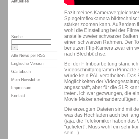
Aktuelles
Fazit meines Kameravergleichstest
Spiegelreflexkamera bildtechnisch
stärker zoomen kann. Außerdem film
wohl die Einstellung bei der Film
anstelle zweier schwarzer Balken 
Suche
einen schwarzen Rahmen. Der Ton 
benutzen Flip-Kamera zwar ein wen
nach Blechbüchse.
Alle News per RSS
Englische Version
Bei der Filmbearbeitung stand ic
Videoschnittprogramm (Pinnacle St
Gästebuch
würde kein PAL verarbeiten. Das 
Mein Newsletter
Möglichkeiten der Videogestaltung,
angeschafft, aber für die SLR kann
Impressum
treten. Ich war gezwungen, die e
Kontakt
Movie Maker aneinanderzufügen.
Die erzeugten Dateien sind mit de
was das Hochladen auch bei lan
(jaja, die Telekomiker haben das
"geliefert". Muss wohl ein sehr k
sein...)