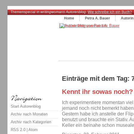
Themenspecial in
writingwomans Autorenblog
:
Wie schreibe ich ein Buch?
Home
Petra A. Bauer
Autorin
Einträge mit dem Tag: 
Kennt ihr sowas noch?
Ich experimentiere momentan viel 
Start Autorenblog
jemand noch nicht bemerkt haben s
Gestern habe ich anstelle der F
Archiv nach Monaten
benutzt und brauchte ein Stativ. A
Archiv nach Kategorien
Keller ein beinahe schon museale
RSS 2.0
|
Atom