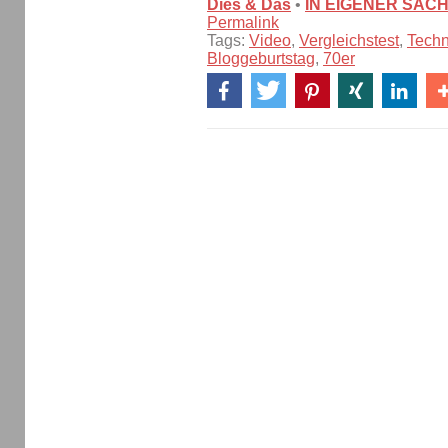
Dies & Das
•
IN EIGENER SAC
Permalink
Tags:
Video
,
Vergleichstest
,
Techn
Bloggeburtstag
,
70er