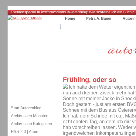
Themenspecial in
writingwomans Autorenblog
:
Wie schreibe ich ein Buch?
Home
Petra A. Bauer
Autorin
Frühling, oder so
Ich hatte dem Wetter eigentlic
nun auch keinen Zweck mehr hat W
Sonne mit meiner Jacke in Shocki
Doch gestern - just am ersten BVG
Start Autorenblog
Schnee mit dem Bus aus Östererre
Ich hab dem Schnee mit o.g. Maßn
Archiv nach Monaten
echt coolen Tag, an dem ich mir 
Archiv nach Kategorien
hab vorschreiben lassen. Weder 
RSS 2.0
|
Atom
irgendwelchen Inkompetenzlingen, d