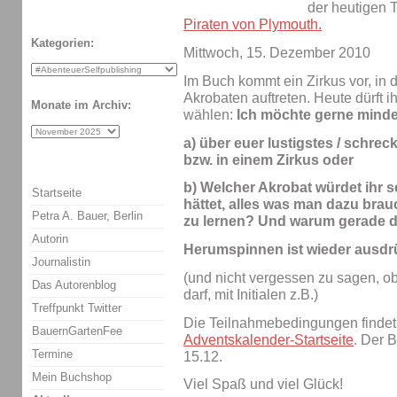
der heutigen 
Piraten von Plymouth.
Kategorien:
Mittwoch, 15. Dezember 2010
Im Buch kommt ein Zirkus vor, in
Akrobaten auftreten. Heute dürft 
Monate im Archiv:
wählen:
Ich möchte gerne minde
a) über euer lustigstes / schreck
bzw. in einem Zirkus oder
b) Welcher Akrobat würdet ihr se
Startseite
hättet, alles was man dazu brau
Petra A. Bauer, Berlin
zu lernen? Und warum gerade 
Autorin
Herumspinnen ist wieder ausdrüc
Journalistin
(und nicht vergessen zu sagen, ob 
Das Autorenblog
darf, mit Initialen z.B.)
Treffpunkt Twitter
Die Teilnahmebedingungen findet 
BauernGartenFee
Adventskalender-Startseite
. Der B
Termine
15.12.
Mein Buchshop
Viel Spaß und viel Glück!