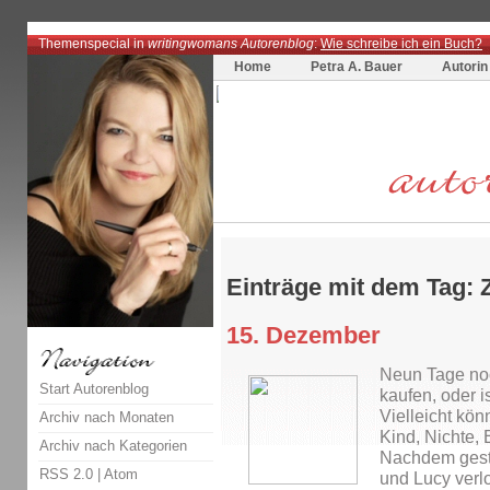
Themenspecial in
writingwomans Autorenblog
:
Wie schreibe ich ein Buch?
Home
Petra A. Bauer
Autorin
Einträge mit dem Tag: 
15. Dezember
Neun Tage no
Start Autorenblog
kaufen, oder i
Vielleicht kön
Archiv nach Monaten
Kind, Nichte, 
Archiv nach Kategorien
Nachdem geste
RSS 2.0
|
Atom
und Lucy verlo