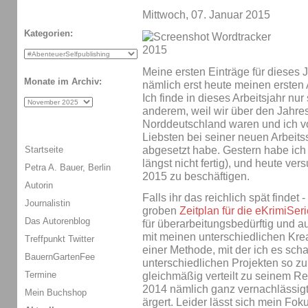
Mittwoch, 07. Januar 2015
Kategorien:
Meine ersten Einträge für dieses 
Monate im Archiv:
nämlich erst heute meinen ersten 
Ich finde in dieses Arbeitsjahr nu
anderem, weil wir über den Jahre
Norddeutschland waren und ich v
Liebsten bei seiner neuen Arbeit
abgesetzt habe. Gestern habe ic
Startseite
längst nicht fertig), und heute ver
Petra A. Bauer, Berlin
2015 zu beschäftigen.
Autorin
Falls ihr das reichlich spät findet
Journalistin
groben
Zeitplan für die eKrimiSer
Das Autorenblog
für überarbeitungsbedürftig und a
mit meinen unterschiedlichen Kr
Treffpunkt Twitter
einer Methode, mit der ich es sc
BauernGartenFee
unterschiedlichen Projekten so zu
Termine
gleichmäßig verteilt zu seinem Re
2014 nämlich ganz vernachlässigt
Mein Buchshop
ärgert. Leider lässt sich mein Fok