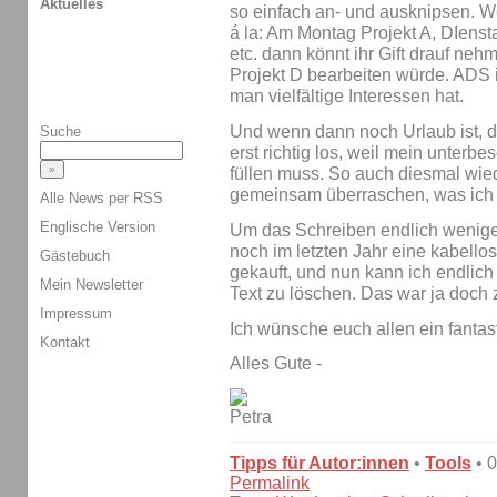
Aktuelles
so einfach an- und ausknipsen. 
á la: Am Montag Projekt A, DIensta
etc. dann könnt ihr Gift drauf neh
Projekt D bearbeiten würde. ADS i
man vielfältige Interessen hat.
Und wenn dann noch Urlaub ist, 
Suche
erst richtig los, weil mein unterb
füllen muss. So auch diesmal wied
gemeinsam überraschen, was ich i
Alle News per RSS
Englische Version
Um das Schreiben endlich weniger
noch im letzten Jahr eine kabello
Gästebuch
gekauft, und nun kann ich endlich
Mein Newsletter
Text zu löschen. Das war ja doch 
Impressum
Ich wünsche euch allen ein fantas
Kontakt
Alles Gute -
Tipps für Autor:innen
•
Tools
• 
Permalink