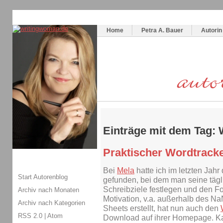
Themenspecial in
writingwomans Autorenblog
:
Wie schreibe ich ein Buch?
Home
Petra A. Bauer
Autorin
Einträge mit dem Tag: 
Praktischer Wordtracke
Bei
Mela
hatte ich im letzten Jahr
Start Autorenblog
gefunden, bei dem man seine täg
Schreibziele festlegen und den For
Archiv nach Monaten
Motivation, v.a. außerhalb des N
Archiv nach Kategorien
Sheets erstellt, hat nun auch den
RSS 2.0
|
Atom
Download auf ihrer Homepage. Ka