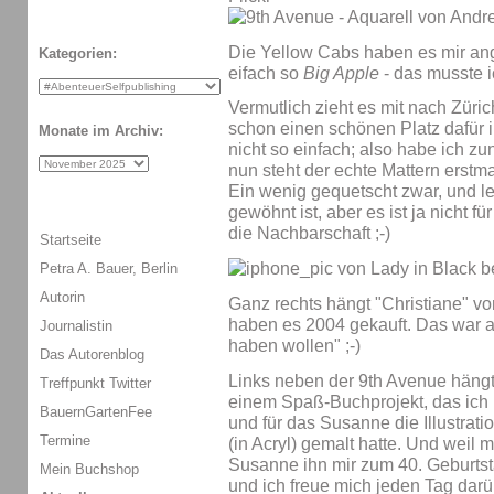
Die Yellow Cabs haben es mir an
Kategorien:
eifach so
Big Apple
- das musste i
Vermutlich zieht es mit nach Zürich,
schon einen schönen Platz dafür i
Monate im Archiv:
nicht so einfach; also habe ich z
nun steht der echte Mattern erst
Ein wenig gequetscht zwar, und le
gewöhnt ist, aber es ist ja nicht 
die Nachbarschaft ;-)
Startseite
Petra A. Bauer, Berlin
Autorin
Ganz rechts hängt "Christiane" v
haben es 2004 gekauft. Das war a
Journalistin
haben wollen" ;-)
Das Autorenblog
Links neben der 9th Avenue hängt e
Treffpunkt Twitter
einem Spaß-Buchprojekt, das ich m
BauernGartenFee
und für das Susanne die Illustrati
Termine
(in Acryl) gemalt hatte. Und weil m
Susanne ihn mir zum 40. Geburts
Mein Buchshop
und ich freue mich jeden Tag darüb