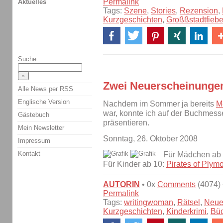
Permalink
Aktuelles
Tags:
Szene
,
Stories
,
Rezension
,
Kurzgeschichten
,
Großßstadtfiebe
Suche
Zwei Neuerscheinunge
Alle News per RSS
Englische Version
Nachdem im Sommer ja bereits
M
war, konnte ich auf der Buchmess
Gästebuch
präsentieren.
Mein Newsletter
Sonntag, 26. Oktober 2008
Impressum
Kontakt
Für Mädchen ab
Für Kinder ab 10:
Pirates of Plym
AUTORIN
• 0x
Comments
(4074) 
Permalink
Tags:
writingwoman
,
Rätsel
,
Neue
Kurzgeschichten
,
Kinderkrimi
,
Büc