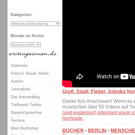
Kategorien:
Monate im Archiv:
Startseite
Petra A. Bauer, Berlin
Autorin
Journalistin
Groß. Stadt: Fieber. Juleska Vo
Das Autorenblog
Danke fürs Anschauen! Wenn es eu
Treffpunkt Twitter
inzwischen über 50 Videos auf Y
(und kostenlos!) informiert wann
BauernGartenFee
hochlade.
Termine
Mein Buchshop
BÜCHER
•
BERLIN
•
MENSCH