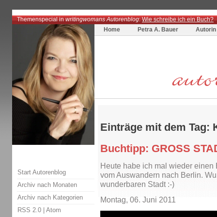
Themenspecial in
writingwomans Autorenblog
:
Wie schreibe ich ein Buch?
Home
Petra A. Bauer
Autorin
Einträge mit dem Tag:
Buchtipp: GROSS STA
Heute habe ich mal wieder einen 
Start Autorenblog
vom Auswandern nach Berlin. W
wunderbaren Stadt :-)
Archiv nach Monaten
Archiv nach Kategorien
Montag, 06. Juni 2011
RSS 2.0
|
Atom