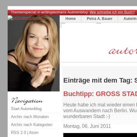
Themenspecial in
writingwomans Autorenblog
:
Wie schreibe ich ein Buch?
Home
Petra A. Bauer
Autorin
Einträge mit dem Tag: 
Buchtipp: GROSS STA
Heute habe ich mal wieder einen 
Start Autorenblog
vom Auswandern nach Berlin. W
wunderbaren Stadt :-)
Archiv nach Monaten
Archiv nach Kategorien
Montag, 06. Juni 2011
RSS 2.0
|
Atom