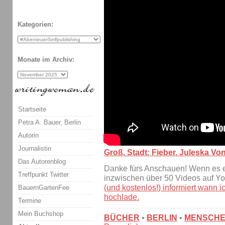
Kategorien:
Monate im Archiv:
Startseite
Petra A. Bauer, Berlin
Autorin
Journalistin
Groß. Stadt: Fieber. Juleska Vo
Das Autorenblog
Danke fürs Anschauen! Wenn es eu
Treffpunkt Twitter
inzwischen über 50 Videos auf Y
(und kostenlos!) informiert wann
BauernGartenFee
hochlade.
Termine
Mein Buchshop
BÜCHER
•
BERLIN
•
MENSCH