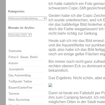
Ich hatte natürlich ein Foto gemac
schwarzem Copic-Stift gezeichnet
Kategorien:
Gesten habe ich die Copic-Zeichnu
Ich wurde unterbrochen, weil ich 
mir das halbfertige Bild hinterher 
Monate im Archiv:
doch die Farbe weggelassen! Ich
nicht mehr richtig zur Geltung.
Heute sah ich mir das Bild erneut 
und die Aquarellfarbe nur punktue
spät, also habe ich das Bild fert
Startseite
noch um einige gelbe Flächen erg
Petra A. Bauer, Berlin
Bin immer noch nicht ganz zufrie
Autorin
rechten oberen Eck zu dominant wi
Journalistin
bekanntlich.
Das Autorenblog
Das Ergebnis: Nicht schön, aber e
Treffpunkt Twitter
BauernGartenFee
Dann ist heute ein Faltstuhl per
Termine
ihm zum Camping benutzt. Ich möc
Mein Buchshop
möglichen Orten in der Stadt male