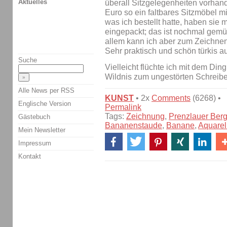
Aktuelles
überall Sitzgelegenheiten vorhande
Euro so ein faltbares Sitzmöbel
was ich bestellt hatte, haben sie m
eingepackt; das ist nochmal gemüt
allem kann ich aber zum Zeichne
Sehr praktisch und schön türkis a
Suche
Vielleicht flüchte ich mit dem Din
Wildnis zum ungestörten Schreiben
Alle News per RSS
KUNST
• 2x
Comments
(6268) •
Englische Version
Permalink
Tags:
Zeichnung
,
Prenzlauer Ber
Gästebuch
Bananenstaude
,
Banane
,
Aquarel
Mein Newsletter
Impressum
Kontakt