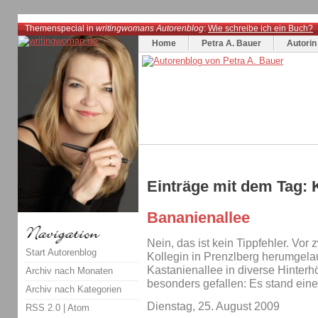
Themenspecial in
writingwomans Autorenblog
:
Wie schreibe ich ein Buch?
Home
Petra A. Bauer
Autorin
Einträge mit dem Tag: 
Bananienallee
Nein, das ist kein Tippfehler. Vor 
Start Autorenblog
Kollegin in Prenzlberg herumgela
Kastanienallee in diverse Hinterhö
Archiv nach Monaten
besonders gefallen: Es stand ein
Archiv nach Kategorien
Dienstag, 25. August 2009
RSS 2.0
|
Atom