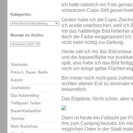
Ich hatte natürlich ein Foto gemac
schwarzem Copic-Stift gezeichnet
Kategorien:
Gesten habe ich die Copic-Zeichnu
Ich wurde unterbrochen, weil ich 
mir das halbfertige Bild hinterher 
Monate im Archiv:
doch die Farbe weggelassen! Ich
nicht mehr richtig zur Geltung.
Heute sah ich mir das Bild erneut 
und die Aquarellfarbe nur punktue
spät, also habe ich das Bild fert
Startseite
noch um einige gelbe Flächen erg
Petra A. Bauer, Berlin
Bin immer noch nicht ganz zufrie
Autorin
rechten oberen Eck zu dominant wi
Journalistin
bekanntlich.
Das Autorenblog
Das Ergebnis: Nicht schön, aber e
Treffpunkt Twitter
BauernGartenFee
Dann ist heute ein Faltstuhl per
Termine
ihm zum Camping benutzt. Ich möc
Mein Buchshop
möglichen Orten in der Stadt male