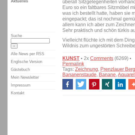
Aktuelles
überall Sitzgelegenheiten vorhande
Euro so ein faltbares Sitzmöbel
was ich bestellt hatte, haben sie m
eingepackt; das ist nochmal gemüt
allem kann ich aber zum Zeichne
Sehr praktisch und schön türkis a
Suche
Vielleicht flüchte ich mit dem Din
Wildnis zum ungestörten Schreiben
Alle News per RSS
KUNST
• 2x
Comments
(6269) •
Englische Version
Permalink
Tags:
Zeichnung
,
Prenzlauer Ber
Gästebuch
Bananenstaude
,
Banane
,
Aquarel
Mein Newsletter
Impressum
Kontakt