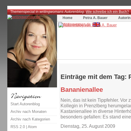
Themenspecial in
writingwomans Autorenblog
:
Wie schreibe ich ein Buch?
Home
Petra A. Bauer
Autorin
Einträge mit dem Tag: 
Bananienallee
Nein, das ist kein Tippfehler. Vor 
Start Autorenblog
Kollegin in Prenzlberg herumgela
Kastanienallee in diverse Hinterhö
Archiv nach Monaten
besonders gefallen: Es stand ein
Archiv nach Kategorien
Dienstag, 25. August 2009
RSS 2.0
|
Atom