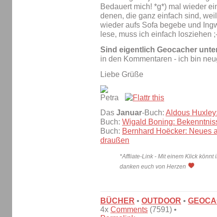
Bedauert mich! *g*) mal wieder 
denen, die ganz einfach sind, wei
wieder aufs Sofa begebe und Ingw
lese, muss ich einfach losziehen ;
Sind eigentlich Geocacher unt
in den Kommentaren - ich bin neug
Liebe Grüße
Das
Januar
-Buch:
Aldous Huxley
Buch:
Wigald Boning: Bekenntniss
Buch:
Bernhard Hoëcker: Neues a
draußen
*Affliate-Link - Mit einem Klick könnt 
danken euch von Herzen
BÜCHER
•
OUTDOOR
•
GEOCA
4x
Comments
(7591) •