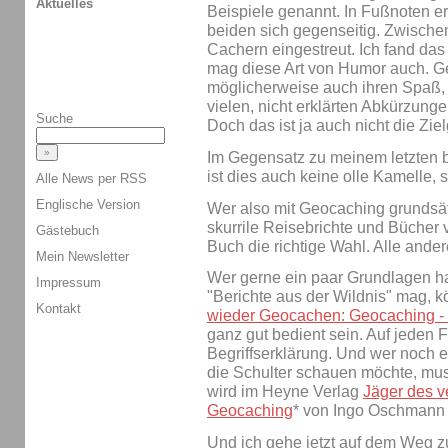
Aktuelles
Beispiele genannt. In Fußnoten e
beiden sich gegenseitig. Zwische
Cachern eingestreut. Ich fand das 
mag diese Art von Humor auch. 
möglicherweise auch ihren Spaß,
vielen, nicht erklärten Abkürzunge
Suche
Doch das ist ja auch nicht die Zie
Im Gegensatz zu meinem letzten
ist dies auch keine olle Kamelle,
Alle News per RSS
Englische Version
Wer also mit Geocaching grundsä
skurrile Reisebrichte und Bücher
Gästebuch
Buch die richtige Wahl. Alle ande
Mein Newsletter
Wer gerne ein paar Grundlagen h
Impressum
"Berichte aus der Wildnis" mag, k
Kontakt
wieder Geocachen: Geocaching -
ganz gut bedient sein. Auf jeden Fa
Begriffserklärung. Und wer noch
die Schulter schauen möchte, mus
wird im Heyne Verlag
Jäger des v
Geocaching
* von Ingo Oschmann 
Und ich gehe jetzt auf dem Weg zu