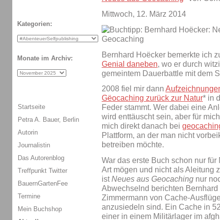
Mittwoch, 12. März 2014
Kategorien:
Bernhard Hoëcker bemerkte ich z
Monate im Archiv:
Genial daneben
, wo er durch witz
gemeintem Dauerbattle mit dem Spi
2008 fiel mir dann
Aufzeichnungen 
Gëocaching zurück zur Natur
* in
Startseite
Feder stammt. Wer dabei eine An
wird enttäuscht sein, aber für mich
Petra A. Bauer, Berlin
mich direkt danach bei
geocachin
Autorin
Plattform, an der man nicht vor
betreiben möchte.
Journalistin
Das Autorenblog
War das erste Buch schon nur für
Art mögen und nicht als Aleitung
Treffpunkt Twitter
ist
Neues aus Geocaching
nur noc
BauernGartenFee
Abwechselnd berichten Bernhard 
Termine
Zimmermann von Cache-Ausflügen
anzusiedeln sind. Ein Cache in 
Mein Buchshop
einer in einem Militärlager im af