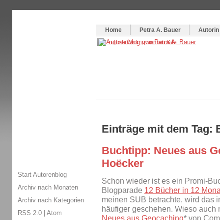
Themenspecial in
writingwomans Autorenblog
:
Wie schreibe ich ein Buch?
Home
Petra A. Bauer
Autorin
Einträge mit dem Tag:
Buchtipp: Neues aus G
Hoëcker
Start Autorenblog
Schon wieder ist es ein Promi-Bu
Archiv nach Monaten
Blogparade
12 Bücher in 12 Mon
meinen SUB betrachte, wird das 
Archiv nach Kategorien
häufiger geschehen. Wieso auch n
RSS 2.0
|
Atom
Neues aus Geocaching
* von Com