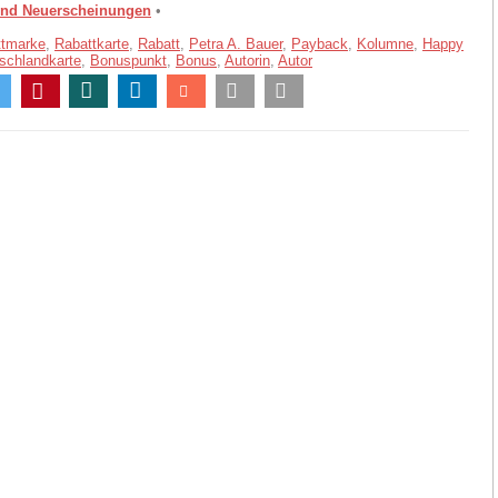
und Neuerscheinungen
•
ttmarke
,
Rabattkarte
,
Rabatt
,
Petra A. Bauer
,
Payback
,
Kolumne
,
Happy
schlandkarte
,
Bonuspunkt
,
Bonus
,
Autorin
,
Autor