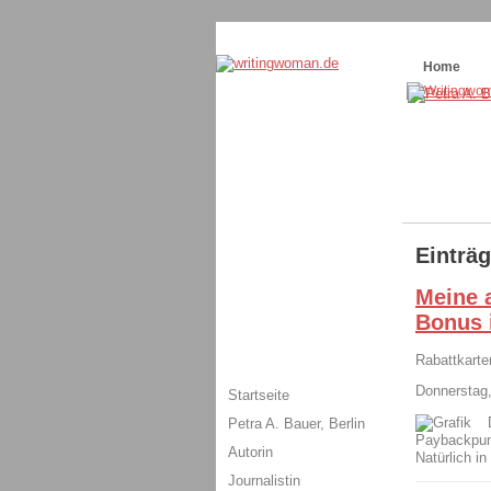
Themenspecial in
writingwomans Autorenbl
Home
Einträ
Meine 
Bonus i
Rabattkarte
Donnerstag,
Startseite
Petra A. Bauer, Berlin
Paybackpun
Autorin
Natürlich in
Journalistin