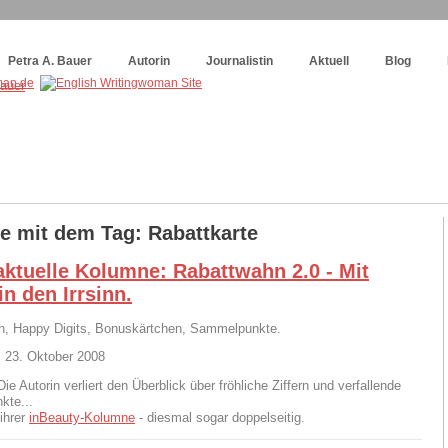
og
:
Wie schreibe ich ein Buch?
Petra A. Bauer
Autorin
Journalistin
Aktuell
Blog
ge mit dem Tag: Rabattkarte
aktuelle Kolumne: Rabattwahn 2.0 - Mit
n den Irrsinn.
n, Happy Digits, Bonuskärtchen, Sammelpunkte.
 23. Oktober 2008
Die Autorin verliert den Überblick über fröhliche Ziffern und verfallende
kte...
 ihrer
inBeauty-Kolumne
- diesmal sogar doppelseitig.