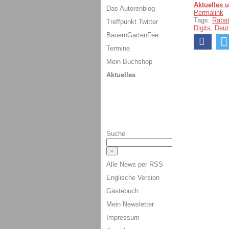
Aktuelles 
Das Autorenblog
Permalink
Tags:
Raba
Treffpunkt Twitter
Digits
,
Deut
BauernGartenFee
Termine
Mein Buchshop
Aktuelles
Suche
Alle News per RSS
Englische Version
Gästebuch
Mein Newsletter
Impressum