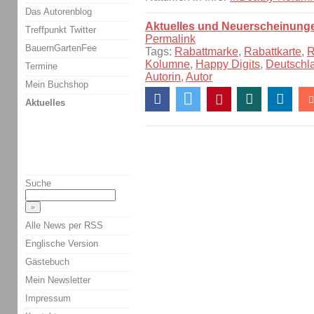
Das Autorenblog
Aktuelles und Neuerscheinung
Treffpunkt Twitter
Permalink
BauernGartenFee
Tags:
Rabattmarke
,
Rabattkarte
,
R
Kolumne
,
Happy Digits
,
Deutschl
Termine
Autorin
,
Autor
Mein Buchshop
Aktuelles
Suche
Alle News per RSS
Englische Version
Gästebuch
Mein Newsletter
Impressum