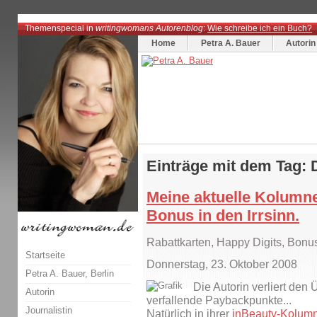
Themenspecial in
writingwomans Autorenblog
:
Wie schreibe ich ein Buch?
Home
Petra A. Bauer
Autorin
Einträge mit dem Tag: 
Meine aktuelle Kolumne
Bonus in den Irrsinn.
Rabattkarten, Happy Digits, Bon
Startseite
Donnerstag, 23. Oktober 2008
Petra A. Bauer, Berlin
Die Autorin verliert den 
Autorin
verfallende Paybackpunkte...
Journalistin
Natürlich in ihrer
inBeauty-Kolum