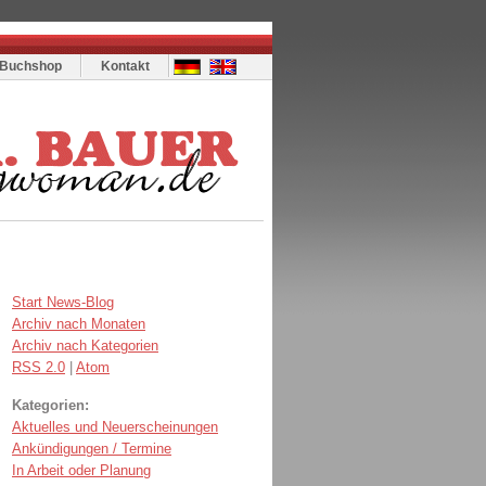
Buchshop
Kontakt
Start News-Blog
Archiv nach Monaten
Archiv nach Kategorien
RSS 2.0
|
Atom
Kategorien:
Aktuelles und Neuerscheinungen
Ankündigungen / Termine
In Arbeit oder Planung