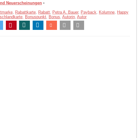
und Neuerscheinungen
•
ttmarke
,
Rabattkarte
,
Rabatt
,
Petra A. Bauer
,
Payback
,
Kolumne
,
Happy
schlandkarte
,
Bonuspunkt
,
Bonus
,
Autorin
,
Autor