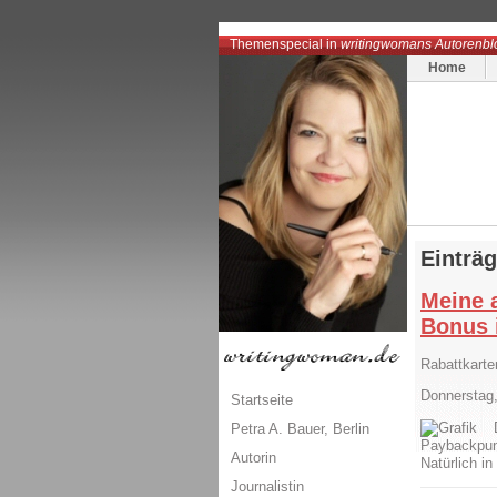
Themenspecial in
writingwomans Autorenbl
Home
Einträ
Meine 
Bonus i
Rabattkarte
Donnerstag,
Startseite
Petra A. Bauer, Berlin
Paybackpun
Autorin
Natürlich in
Journalistin