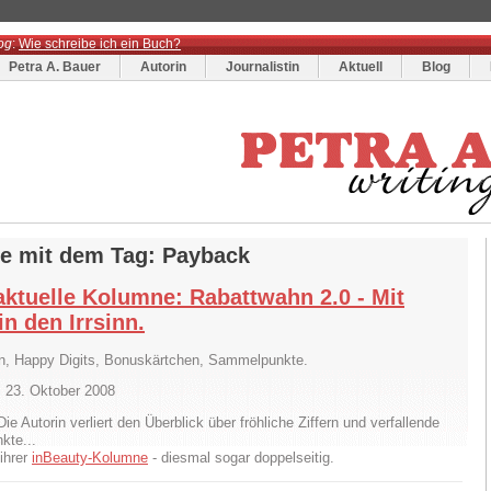
og
:
Wie schreibe ich ein Buch?
Petra A. Bauer
Autorin
Journalistin
Aktuell
Blog
ge mit dem Tag: Payback
aktuelle Kolumne: Rabattwahn 2.0 - Mit
n den Irrsinn.
n, Happy Digits, Bonuskärtchen, Sammelpunkte.
 23. Oktober 2008
Die Autorin verliert den Überblick über fröhliche Ziffern und verfallende
kte...
 ihrer
inBeauty-Kolumne
- diesmal sogar doppelseitig.