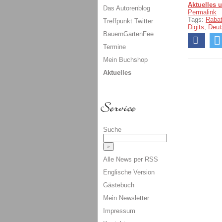
Aktuelles 
Das Autorenblog
Permalink
Tags:
Raba
Treffpunkt Twitter
Digits
,
Deut
BauernGartenFee
Termine
Mein Buchshop
Aktuelles
Suche
Alle News per RSS
Englische Version
Gästebuch
Mein Newsletter
Impressum