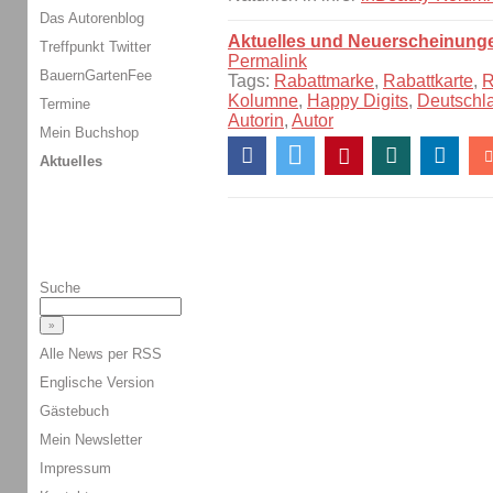
Das Autorenblog
Aktuelles und Neuerscheinung
Treffpunkt Twitter
Permalink
BauernGartenFee
Tags:
Rabattmarke
,
Rabattkarte
,
R
Kolumne
,
Happy Digits
,
Deutschl
Termine
Autorin
,
Autor
Mein Buchshop
Aktuelles
Suche
Alle News per RSS
Englische Version
Gästebuch
Mein Newsletter
Impressum