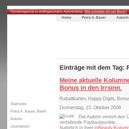
Themenspecial in
writingwomans Autorenblog
:
Wie schreibe ich ein Buch?
Home
Petra A. Bauer
Autorin
Einträge mit dem Tag: 
Meine aktuelle Kolumne
Bonus in den Irrsinn.
Rabattkarten, Happy Digits, Bon
Startseite
Donnerstag, 23. Oktober 2008
Petra A. Bauer, Berlin
Die Autorin verliert den 
Autorin
verfallende Paybackpunkte...
Journalistin
Natürlich in ihrer
inBeauty-Kolum