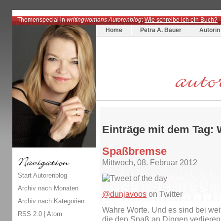
Themenspecial in
writingwomans Autorenblog
:
Wie schreibe ich ein Buch?
Home
Petra A. Bauer
Autorin
Einträge mit dem Tag: 
Spaßbremse
Mittwoch, 08. Februar 2012
Start Autorenblog
Archiv nach Monaten
@dunjavoos
on Twitter
Archiv nach Kategorien
Wahre Worte. Und es sind bei we
RSS 2.0
|
Atom
die den Spaß an Dingen verliere