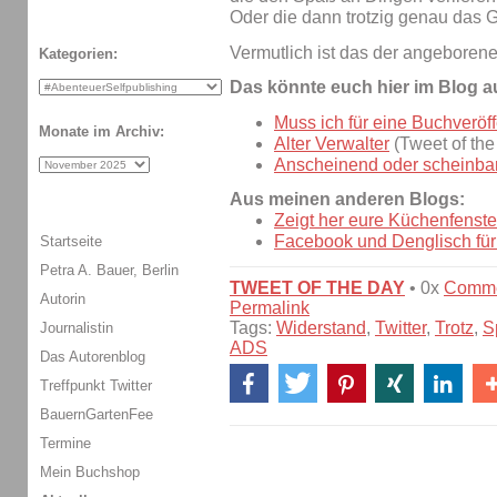
Oder die dann trotzig genau das 
Vermutlich ist das der angeborene 
Kategorien:
Das könnte euch hier im Blog a
Muss ich für eine Buchveröf
Monate im Archiv:
Alter Verwalter
(Tweet of the
Anscheinend oder scheinbar?
Aus meinen anderen Blogs:
Zeigt her eure Küchenfenste
Facebook und Denglisch für
Startseite
Petra A. Bauer, Berlin
TWEET OF THE DAY
• 0x
Comm
Autorin
Permalink
Tags:
Widerstand
,
Twitter
,
Trotz
,
S
Journalistin
ADS
Das Autorenblog
Treffpunkt Twitter
BauernGartenFee
Termine
Mein Buchshop