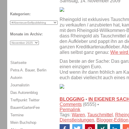
Samstag, 14. November 2009
Kategorien:
Rheingold ist exklusives Tauschmi
zu verkaufen / anzubieten hat, kann
mit dem Rheingold-Willkommen-Bu
Monate im Archiv:
dass Rheingold als Tauschmittel a
den Aufkleber und pappt ihn an d
ganzen Kreditkartenaufkleber. Abe
alles selbst ganz genau:
Wie wird
Das beste an der Sache: Das gan
Startseite
einen einzigen Euro.
Petra A. Bauer, Berlin
Und wenn ihr dann fröhlich am K
euch dabei vielleicht auch eines 
Autorin
Journalistin
Das Autorenblog
BLOGGING
•
IN EIGENER SAC
Treffpunkt Twitter
Comments
(6555) •
BauernGartenFee
Permalink
Tags:
Waren
,
Tauschmittel
,
Rhein
Termine
Dienstleistungen
,
Blogger-Edition
Mein Buchshop