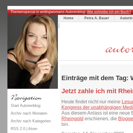
Themenspecial in
writingwomans Autorenblog
:
Wie schreibe ich ein Buch?
Home
Petra A. Bauer
Autorin
Einträge mit dem Tag:
Jetzt zahle ich mit Rhe
Heute findet nicht nur meine
Lesu
Start Autorenblog
Kongress der unabhängigen Medi
Aus diesem Anlass ist eine neue E
Archiv nach Monaten
Rheingold
erschienen, die
Blogge
Archiv nach Kategorien
bin.
RSS 2.0
|
Atom