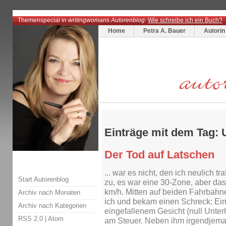
Themenspecial in
writingwomans Autorenblog
:
Wie schreibe ich ein Buch?
Home
Petra A. Bauer
Autorin
Einträge mit dem Tag: 
Der Tod auf Latschen
... war es nicht, den ich neulich t
Start Autorenblog
zu, es war eine 30-Zone, aber das
km/h. Mitten auf beiden Fahrbahn
Archiv nach Monaten
ich und bekam einen Schreck: Ein
Archiv nach Kategorien
eingefallenem Gesicht (null Unter
RSS 2.0
|
Atom
am Steuer. Neben ihm irgendjemand