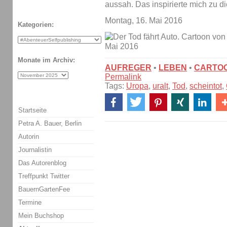
aussah. Das inspirierte mich zu d
Montag, 16. Mai 2016
Kategorien:
Monate im Archiv:
AUFREGER
•
LEBEN
•
CARTO
Permalink
Tags:
Uropa
,
uralt
,
Tod
,
scheintot
,
Startseite
Petra A. Bauer, Berlin
Autorin
Journalistin
Das Autorenblog
Treffpunkt Twitter
BauernGartenFee
Termine
Mein Buchshop