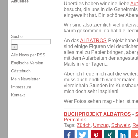
Aktuelles
Überdies haben wir eine liebe
Aut
besucht, die uns in die Geheimni
eingeweiht hat. Ein schöner Aben
Wir sind also ziemlich viel unterw
kaum gekommen; da hat die Techni
Suche
An das
ALBATROS
-Projekt habe
sind einige Figuren viel deutlich
alles mal zu Papier bringen, aber
Alle News per RSS
mit dem Aufarbeiten der angestaut
Englische Version
Mails in vier Tagen...
Gästebuch
Aber ich freue mich auf die weiter
Mein Newsletter
muss auch endlich wieder malen - d
viereinhalb Stunden im Kunsthau
Impressum
mich doch sehr inspiriert!
Kontakt
Wer Fotos sehen mag - hier ist m
BUCHPROJEKT ALBATROS
•
Permalink
Tags:
Zürich
,
Umzug
,
Schweiz
,
Re