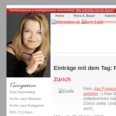
Themenspecial in
writingwomans Autorenblog
:
Wie schreibe ich ein Buch?
Home
Petra A. Bauer
Autorin
Einträge mit dem Tag: 
Zürich
Nein,
das Frageze
Start Autorenblog
gefallen
:-) Aber 
mitbekommen hab
Archiv nach Monaten
Zürich ziehe. Und
Archiv nach Kategorien
auch.
RSS 2.0
|
Atom