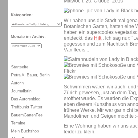
Mittwoch, 20. Oktober 2010
Kategorien:
Wir haben uns die Stadt mal gen
Botanischen Garten, hatten eine 
haben ein supercooles vegetarisch
Monate im Archiv:
entdeckt, das
Hiltl
. Ich sag nur: "
gegessen und zum Nachtisch Bro
Vanilleeis...
Startseite
Petra A. Bauer, Berlin
Autorin
Schwimmen waren wir auch, und wi
Journalistin
Zürich gewesen, just an dem Tag, 
eröffnet wurde. Es wurden die Ex
Das Autorenblog
eben diesem Kunsthaus von anno 
Treffpunkt Twitter
frühere Werke. Mir war gar nicht b
BauernGartenFee
Mandolinen und Geigen mochte ;-
Termine
Eine Wohnung haben wir uns auch
Mein Buchshop
leider zu klein.