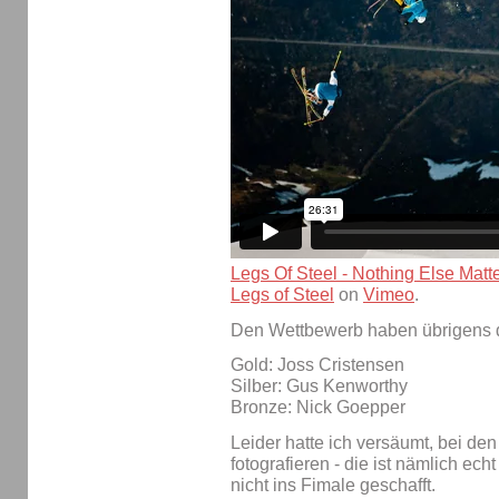
Legs Of Steel - Nothing Else Mat
Legs of Steel
on
Vimeo
.
Den Wettbewerb haben übrigens 
Gold: Joss Cristensen
Silber: Gus Kenworthy
Bronze: Nick Goepper
Leider hatte ich versäumt, bei d
fotografieren - die ist nämlich ech
nicht ins Fimale geschafft.