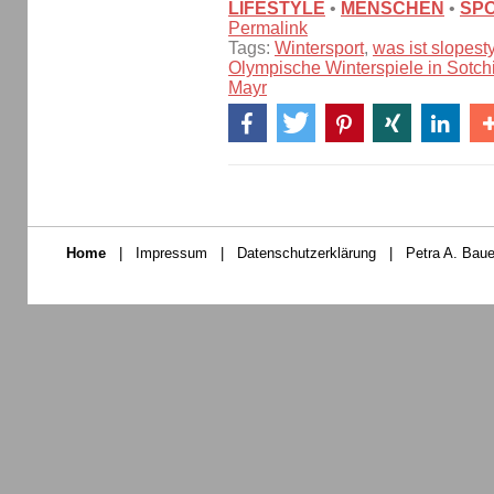
LIFESTYLE
•
MENSCHEN
•
SP
Permalink
Tags:
Wintersport
,
was ist slopest
Olympische Winterspiele in Sotch
Mayr
Home
|
Impressum
|
Datenschutzerklärung
|
Petra A. Baue