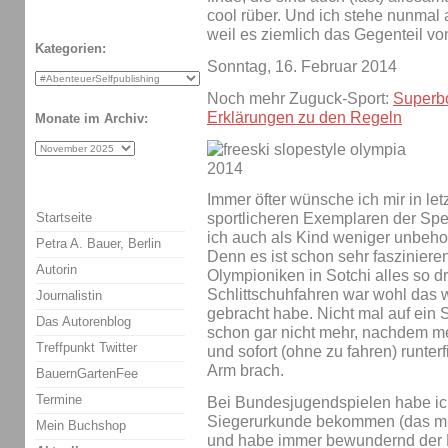
cool rüber. Und ich stehe nunmal au
weil es ziemlich das Gegenteil von
Kategorien:
Sonntag, 16. Februar 2014
Noch mehr Zuguck-Sport:
Superbo
Erklärungen zu den Regeln
Monate im Archiv:
Immer öfter wünsche ich mir in let
Startseite
sportlicheren Exemplaren der Sp
ich auch als Kind weniger unbeho
Petra A. Bauer, Berlin
Denn es ist schon sehr faszinier
Autorin
Olympioniken in Sotchi alles so d
Schlittschuhfahren war wohl das w
Journalistin
gebracht habe. Nicht mal auf ein 
Das Autorenblog
schon gar nicht mehr, nachdem m
Treffpunkt Twitter
und sofort (ohne zu fahren) runterf
Arm brach.
BauernGartenFee
Termine
Bei Bundesjugendspielen habe ic
Siegerurkunde bekommen (das mu
Mein Buchshop
und habe immer bewundernd der 