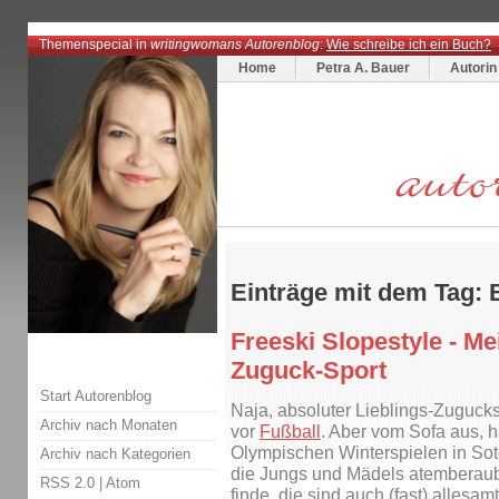
Themenspecial in
writingwomans Autorenblog
:
Wie schreibe ich ein Buch?
Home
Petra A. Bauer
Autorin
Einträge mit dem Tag:
Freeski Slopestyle - Me
Zuguck-Sport
Start Autorenblog
Naja, absoluter Lieblings-Zugucks
Archiv nach Monaten
vor
Fußball
. Aber vom Sofa aus, h
Olympischen Winterspielen in Sotc
Archiv nach Kategorien
die Jungs und Mädels atemberaube
RSS 2.0
|
Atom
finde, die sind auch (fast) allesa