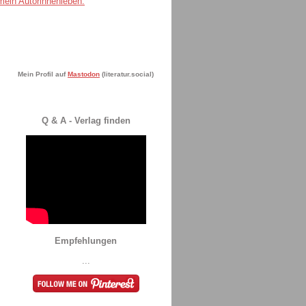
Mein Profil auf
Mastodon
(literatur.social)
Q & A - Verlag finden
Empfehlungen
...