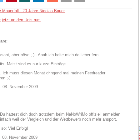
e Mauerfall - 20 Jahre Nicolas Bauer
e jetzt an den Unis rum
are:
sant, aber böse ;-) - Aaah ich halte mich da lieber fern.
its: Meist sind es nur kurze Einträge…
e, ich muss diesen Monat dringend mal meinen Feedreader
ren ;-)
08. November 2009
 Du hättest dich doch trotzdem beim NaNoWriMo offiziell anmelden
infach weil der Vergleich und der Wettbewerb noch mehr ansport.
so: Viel Erfolg!
08. November 2009