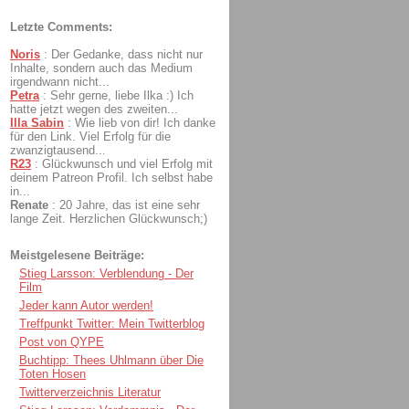
Letzte Comments:
Noris
:
Der Gedanke, dass nicht nur
Inhalte, sondern auch das Medium
irgendwann nicht...
Petra
:
Sehr gerne, liebe Ilka :) Ich
hatte jetzt wegen des zweiten...
Illa Sabin
:
Wie lieb von dir! Ich danke
für den Link. Viel Erfolg für die
zwanzigtausend...
R23
:
Glückwunsch und viel Erfolg mit
deinem Patreon Profil. Ich selbst habe
in...
Renate
:
20 Jahre, das ist eine sehr
lange Zeit. Herzlichen Glückwunsch;)
Meistgelesene Beiträge:
Stieg Larsson: Verblendung - Der
Film
Jeder kann Autor werden!
Treffpunkt Twitter: Mein Twitterblog
Post von QYPE
Buchtipp: Thees Uhlmann über Die
Toten Hosen
Twitterverzeichnis Literatur