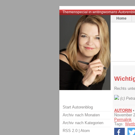
Themenspecial in
writingwomans Autorenbl
Home
Wichti
Rechts unt
(c) Petr
Start Autorenblog
AUTORIN
Archiv nach Monaten
November 
Permalink
Archiv nach Kategorien
Tags:
Wett
RSS 2.0
|
Atom