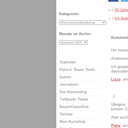
» »
20 Jahr
Kategorien:
« «
Ich lieg
Monate im Archiv:
Komment
Hm interes
Andererse
Startseite
Ich glaub
Petra A. Bauer, Berlin
deinstallie
Autorin
Lizzy
am 
Journalistin
Das Autorenblog
:-)
Treffpunkt Twitter
Übrigens:
BauernGartenFee
können. E
Termine
Aber auch 
Mein Buchshop
Petra
am 