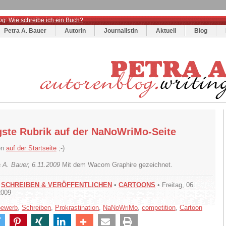
og
:
Wie schreibe ich ein Buch?
Petra A. Bauer
Autorin
Journalistin
Aktuell
Blog
gste Rubrik auf der NaNoWriMo-Seite
en
auf der Startseite
;-)
a A. Bauer, 6.11.2009
Mit dem Wacom Graphire gezeichnet.
•
SCHREIBEN & VERÖFFENTLICHEN
•
CARTOONS
• Freitag, 06.
2009
bewerb
,
Schreiben
,
Prokrastination
,
NaNoWriMo
,
competition
,
Cartoon