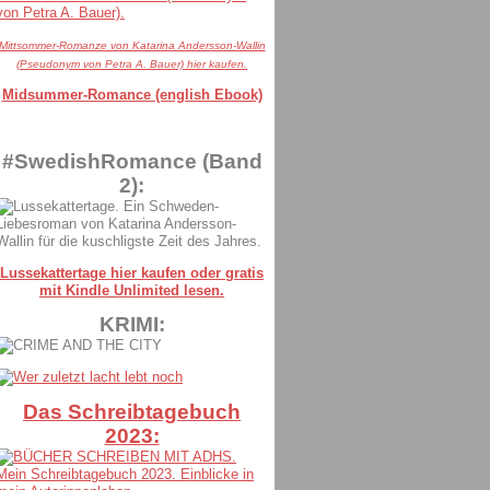
Mittsommer-Romanze von Katarina Andersson-Wallin
(Pseudonym von Petra A. Bauer) hier kaufen.
Midsummer-Romance (english Ebook)
#SwedishRomance (Band
2):
Lussekattertage hier kaufen oder gratis
mit Kindle Unlimited lesen.
KRIMI:
Das Schreibtagebuch
2023: