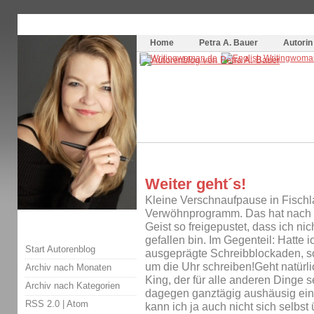
Themenspecial in
writingwomans Autorenblog
:
Wie schreibe ich ein Buch?
Home
Petra A. Bauer
Autorin
Weiter geht´s!
Kleine Verschnaufpause in Fischl
Verwöhnprogramm. Das hat nach 
Geist so freigepustet, dass ich nic
gefallen bin. Im Gegenteil: Hatte 
Start Autorenblog
ausgeprägte Schreibblockaden, so
um die Uhr schreiben!Geht natürlic
Archiv nach Monaten
King, der für alle anderen Dinge s
Archiv nach Kategorien
dagegen ganztägig aushäusig ein
RSS 2.0
|
Atom
kann ich ja auch nicht sich selbst 