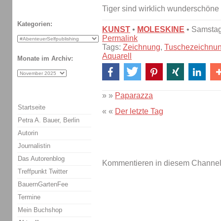
Tiger sind wirklich wunderschöne 
Kategorien:
KUNST
•
MOLESKINE
• Samstag
Permalink
Tags:
Zeichnung
,
Tuschezeichnu
Aquarell
Monate im Archiv:
» »
Paparazza
Startseite
« «
Der letzte Tag
Petra A. Bauer, Berlin
Autorin
Journalistin
Das Autorenblog
Kommentieren in diesem Channel-
Treffpunkt Twitter
BauernGartenFee
Termine
Mein Buchshop