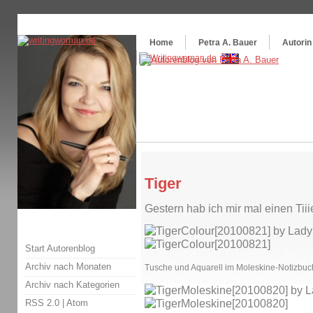
Themenspecial in
writingwomans Autorenblog
:
Wie schreibe ich ein Buch?
Home
Petra A. Bauer
Autorin
Tiger
Gestern hab ich mir mal einen Ti
Start Autorenblog
Archiv nach Monaten
Tusche und Aquarell im Moleskine-Notizbuc
Archiv nach Kategorien
RSS 2.0
|
Atom