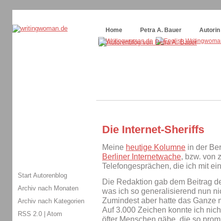
Themenspecial in
writingwomans Autorenblog
:
Wie schreibe ich ein Buch?
Home
Petra A. Bauer
Autorin
Die Internet-Sheriffs
Meine
heutige Kolumne
in der Ber
Berliner Internetwache
, bzw. von 
Telefongesprächen, die ich mit ei
Start Autorenblog
Die Redaktion gab dem Beitrag de
Archiv nach Monaten
was ich so generalisierend nun ni
Zumindest aber hatte das Ganze 
Archiv nach Kategorien
Auf 3.000 Zeichen konnte ich nich
RSS 2.0
|
Atom
öfter Menschen gäbe, die so promp