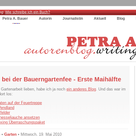
og
:
Wie schreibe ich ein Buch?
Petra A. Bauer
Autorin
Journalistin
Aktuell
Blog
bei der Bauerngartenfee - Erste Maihälfte
e Gartenarbeit lieben, habe ich ja noch
ein anderes Blog
. Und das war im
ort los:
ten auf der Feuertreppe
endland
felder
nesseljauche ansetzen
xing Überraschungspaket
G
•
Garten
• Mittwoch, 19. Mai 2010