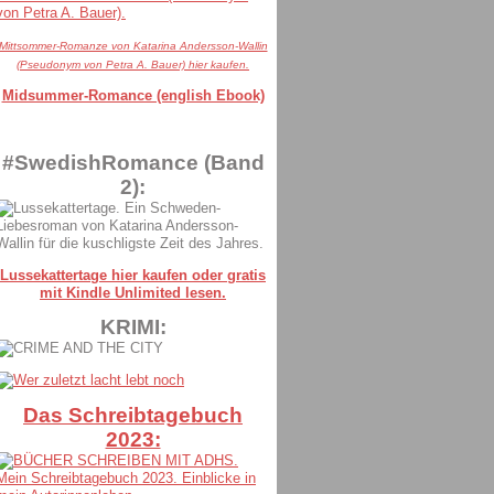
Mittsommer-Romanze von Katarina Andersson-Wallin
(Pseudonym von Petra A. Bauer) hier kaufen.
Midsummer-Romance (english Ebook)
#SwedishRomance (Band
2):
Lussekattertage hier kaufen oder gratis
mit Kindle Unlimited lesen.
KRIMI:
Das Schreibtagebuch
2023: