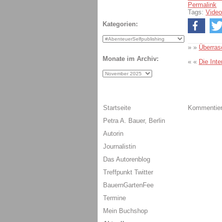
Permalink
Tags:
Video
Kategorien:
» »
Überras
Monate im Archiv:
« «
Die Inte
Startseite
Kommentiere
Petra A. Bauer, Berlin
Autorin
Journalistin
Das Autorenblog
Treffpunkt Twitter
BauernGartenFee
Termine
Mein Buchshop