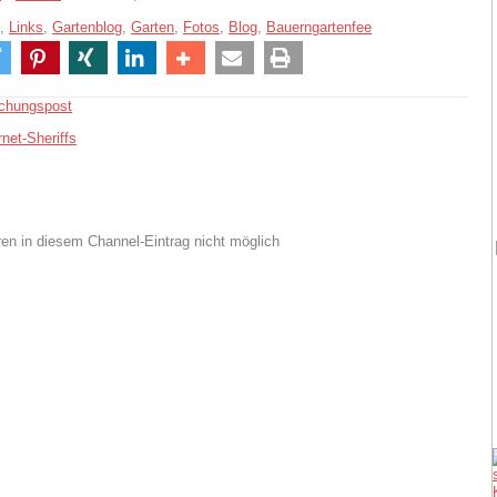
,
Links
,
Gartenblog
,
Garten
,
Fotos
,
Blog
,
Bauerngartenfee
chungspost
rnet-Sheriffs
n in diesem Channel-Eintrag nicht möglich