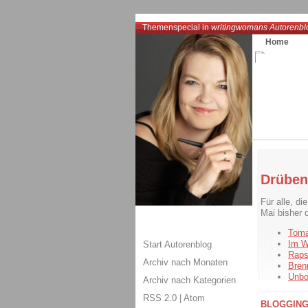
Themenspecial in
writingwomans Autorenbl
Home
Drüben 
Für alle, di
Mai bisher d
Toma
Im W
Start Autorenblog
Raps
Archiv nach Monaten
Bren
Unbo
Archiv nach Kategorien
RSS 2.0
|
Atom
BLOGGIN