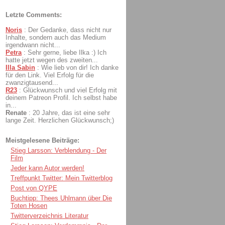
Letzte Comments:
Noris
:
Der Gedanke, dass nicht nur
Inhalte, sondern auch das Medium
irgendwann nicht...
Petra
:
Sehr gerne, liebe Ilka :) Ich
hatte jetzt wegen des zweiten...
Illa Sabin
:
Wie lieb von dir! Ich danke
für den Link. Viel Erfolg für die
zwanzigtausend...
R23
:
Glückwunsch und viel Erfolg mit
deinem Patreon Profil. Ich selbst habe
in...
Renate
:
20 Jahre, das ist eine sehr
lange Zeit. Herzlichen Glückwunsch;)
Meistgelesene Beiträge:
Stieg Larsson: Verblendung - Der
Film
Jeder kann Autor werden!
Treffpunkt Twitter: Mein Twitterblog
Post von QYPE
Buchtipp: Thees Uhlmann über Die
Toten Hosen
Twitterverzeichnis Literatur