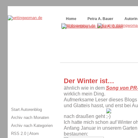
Themenspecial in
writingwomans Autorenblog
:
Wie schreibe ich ein Buch?
Home
Petra A. Bauer
Autorin
Der Winter ist…
ähnlich wie in dem
Song von PR
wirklich mein Ding.
Aufmerksame Leser dieses Blogs 
und Glatteis hasst, und erst bei A
Start Autorenblog
nach draußen geht
Archiv nach Monaten
Ich hatte mich schon auf Winter o
Archiv nach Kategorien
Anfang Januar in unserem Garten 
RSS 2.0
|
Atom
bestaunen: