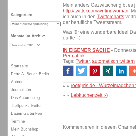
Mein anders Gezwitscher gibt es j
http://twitter.com/writingwoman
. M
Kategorien:
ich auch in den
Twittercharts
vertr
der berufliche Tweetstream.
Was für eine wunderbare Idee! D
Monate im Archiv:
durfte ;-)
IN EIGENER SACHE
• Donnerst
Permalink
Tags:
Twitter
,
automatisch twittern
Startseite
Petra A. Bauer, Berlin
Autorin
» »
rootgrrls.de - Wurzelmädchen 
Journalistin
« «
Lebkuchenzeit :-)
Das Autorenblog
Treffpunkt Twitter
BauernGartenFee
Termine
Kommentieren in diesem Channel-
Mein Buchshop