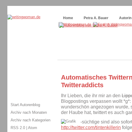
Themenspecial in
writingwomans Autorenblog
:
Wie schreibe ich ein Buch?
Home
Petra A. Bauer
Autorin
Automatisches Twittern
Twitteraddicts
Ihr Lieben, die ihr mir an den
Lipp
Blogpostings verpassen wollt *g*: 
Start Autorenblog
wunderschön angezogen wurde, s
der Haube hat, twittert es auch gan
Archiv nach Monaten
Archiv nach Kategorien
-süchtige sind also sofort
http://twitter.com/tintenkillerin
folge
RSS 2.0
|
Atom