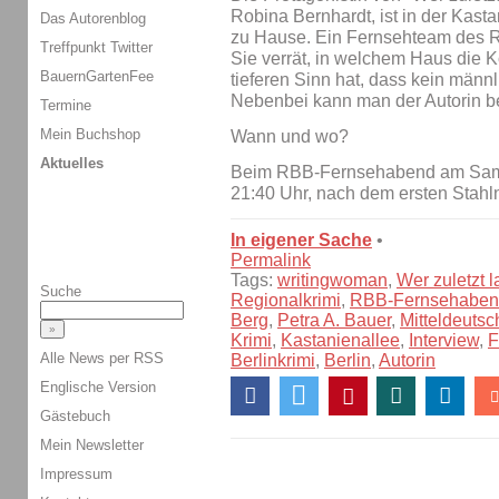
Robina Bernhardt, ist in der Kasta
Das Autorenblog
zu Hause. Ein Fernsehteam des RB
Treffpunkt Twitter
Sie verrät, in welchem Haus die 
BauernGartenFee
tieferen Sinn hat, dass kein männli
Nebenbei kann man der Autorin b
Termine
Mein Buchshop
Wann und wo?
Aktuelles
Beim RBB-Fernsehabend am Samst
21:40 Uhr, nach dem ersten Stahl
In eigener Sache
•
Permalink
Tags:
writingwoman
,
Wer zuletzt l
Suche
Regionalkrimi
,
RBB-Fernsehabe
Berg
,
Petra A. Bauer
,
Mitteldeutsc
Krimi
,
Kastanienallee
,
Interview
,
F
Alle News per RSS
Berlinkrimi
,
Berlin
,
Autorin
Englische Version
Gästebuch
Mein Newsletter
Impressum