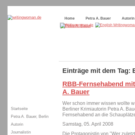
Themenspecial in
writingwomans Autorenblog
:
Wie schreibe ich ein Buch?
Home
Petra A. Bauer
Autorin
Einträge mit dem Tag: 
RBB-Fernsehabend mit 
A. Bauer
Wer schon immer wissen wollte wie
Startseite
Berliner Krimiautorin Petra A. B
Fernsehabend an die Schauplätze 
Petra A. Bauer, Berlin
Samstag, 05. April 2008
Autorin
Journalistin
Die Protagonistin von "Wer zuletzt