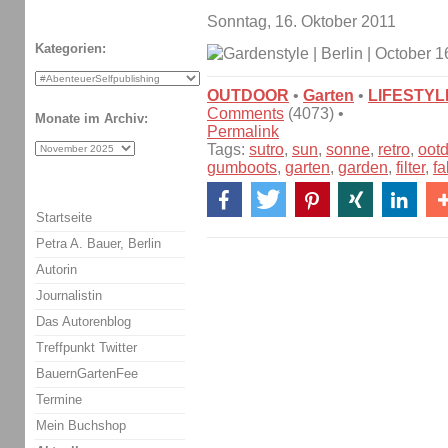
Sonntag, 16. Oktober 2011
Kategorien:
OUTDOOR
•
Garten
•
LIFESTYL
Comments
(4073) •
Monate im Archiv:
Permalink
Tags:
sutro
,
sun
,
sonne
,
retro
,
oot
gumboots
,
garten
,
garden
,
filter
,
fa
Startseite
Petra A. Bauer, Berlin
Autorin
Journalistin
Das Autorenblog
Treffpunkt Twitter
BauernGartenFee
Termine
Mein Buchshop