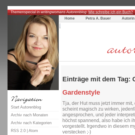
Themenspecial in
writingwomans Autorenblog
:
Wie schreibe ich ein Buch?
Home
Petra A. Bauer
Autorin
Einträge mit dem Tag:
Gardenstyle
Tja, der Hut muss jetzt immer mit, 
Start Autorenblog
scheint magisch zu wirken, jedenfa
angesprochen, und jeder interpreti
Archiv nach Monaten
höchst spannend, also habe ich i
Archiv nach Kategorien
vorgestellt. Irgendwo in diesem m
RSS 2.0
|
Atom
verstecken ;-)