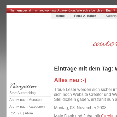
Themenspecial in
writingwomans Autorenblog
:
Wie schreibe ich ein Buch?
Home
Petra A. Bauer
Autorin
Einträge mit dem Tag: 
Alles neu :-)
Treue Leser werden sich sicher ir
Start Autorenblog
sich noch Website Creator und Wo
Stelldichein gaben, erstrahlt nun 
Archiv nach Monaten
Archiv nach Kategorien
Montag, 03. November 2008
RSS 2.0
|
Atom
Mein Dank und Jubel gilt
Carola
u