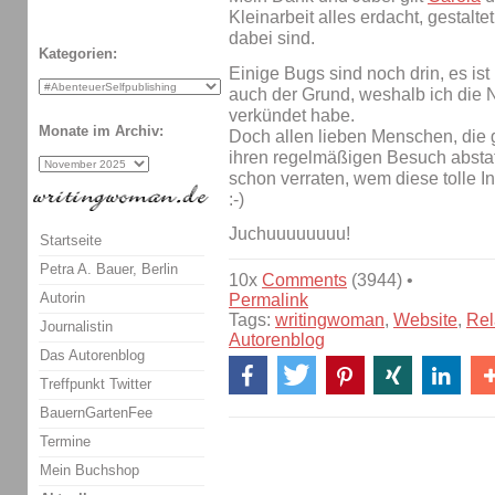
Kleinarbeit alles erdacht, gestal
dabei sind.
Kategorien:
Einige Bugs sind noch drin, es ist h
auch der Grund, weshalb ich die 
verkündet habe.
Monate im Archiv:
Doch allen lieben Menschen, die 
ihren regelmäßigen Besuch abstat
schon verraten, wem diese tolle In
:-)
Juchuuuuuuuu!
Startseite
Petra A. Bauer, Berlin
10x
Comments
(3944) •
Autorin
Permalink
Tags:
writingwoman
,
Website
,
Rel
Journalistin
Autorenblog
Das Autorenblog
Treffpunkt Twitter
BauernGartenFee
Termine
Mein Buchshop