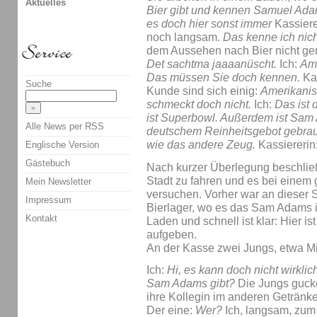
Aktuelles
Bier gibt und kennen Samuel Ada
es doch hier sonst immer
Kassiere
noch langsam.
Das kenne ich nich
dem Aussehen nach Bier nicht ge
Det sachtma jaaaanüscht.
Ich:
Ame
Das müssen Sie doch kennen.
Kas
Suche
Kunde sind sich einig:
Amerikanis
schmeckt doch nicht.
Ich:
Das ist 
ist Superbowl. Außerdem ist Sa
Alle News per RSS
deutschem Reinheitsgebot gebraut,
wie das andere Zeug.
Kassiererin
Englische Version
Gästebuch
Nach kurzer Überlegung beschließe
Stadt zu fahren und es bei einem
Mein Newsletter
versuchen. Vorher war an dieser St
Impressum
Bierlager, wo es das Sam Adams i
Kontakt
Laden und schnell ist klar: Hier ist
aufgeben.
An der Kasse zwei Jungs, etwa Mi
Ich:
Hi, es kann doch nicht wirklic
Sam Adams gibt?
Die Jungs gucke
ihre Kollegin im anderen Getränk
Der eine:
Wer?
Ich, langsam, zum