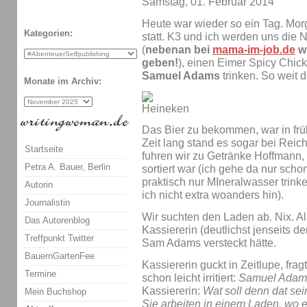
Samstag, 01. Februar 2014
Heute war wieder so ein Tag. Mor
Kategorien:
statt. K3 und ich werden uns die
(
nebenan bei
mama-im-job.de
w
geben!
), einen Eimer Spicy Chic
Samuel Adams
trinken. So weit d
Monate im Archiv:
Das Bier zu bekommen, war in frü
Zeit lang stand es sogar bei Reich
Startseite
fuhren wir zu Getränke Hoffmann,
Petra A. Bauer, Berlin
sortiert war (ich gehe da nur schon
praktisch nur MIneralwasser trink
Autorin
ich nicht extra woanders hin).
Journalistin
Wir suchten den Laden ab. Nix. Als
Das Autorenblog
Kassiererin (deutlichst jenseits de
Treffpunkt Twitter
Sam Adams versteckt hätte.
BauernGartenFee
Kassiererin guckt in Zeitlupe, frag
Termine
schon leicht irritiert:
Samuel Adam
Kassiererin:
Wat soll denn dat sei
Mein Buchshop
Sie arbeiten in einem Laden, wo