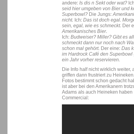
andere:
Is dis n Sekt oder wat?
Ic
seid hier umgeben von Bier und 
Superbowl?
Die Jungs:
Amerikani
nicht.
Ich:
Das ist doch egal. Morg
sein, egal, wie es schmeckt.
Der e
Amerikanisches Bier
.
Ich:
Budweiser? Miller? Gibt es al
schmeckt dann nur noch nach Wa
schon mal gehört.
Der eine:
Das k
im Hardrock Café den Superbowl
ein Jahr vorher reservieren.
Die Info half nicht wirklich weiter
griffen dann frustriert zu Heineke
Fotos bestimmt schon gedacht ha
ist aber bei den Amerikanern tro
Adams als auch Heineken haben i
Commercial: