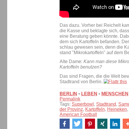
Das dazu. Vorher bei Reichelt ka
die Kasse und beklagte sich, das
eine Beratung geben könnte. Dabei
dem sich Kartoffeln befanden. De
schlau gewesen sein, denn die Kar
stand "Mikrokartoffeln" auf dem Be
Alte Dame:
Kann man diese Mikrok
Kartoffeln benutzen?
Das sind Fragen, die die Welt be
Stadtrand von Berlin.
BERLIN
•
LEBEN
•
MENSCHEN
Permalink
Tags:
Superbowl
,
Stadtrand
,
Samu
der Provinz
,
Kartoffeln
,
Heineken
American Football