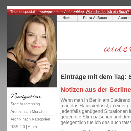
Themenspecial in
writingwomans Autorenblog
:
Wie schreibe ich ein Buch?
Home
Petra A. Bauer
Autorin
Einträge mit dem Tag:
Notizen aus der Berline
Wenn man in Berlin am Stadtrand l
Start Autorenblog
man das Haus verlässt, in einer 
jedenfalls genügend Situationen i
Archiv nach Monaten
gegen die Stirn patschen und den
Archiv nach Kategorien
gelegentlich tue ich das auch tats
RSS 2.0
|
Atom