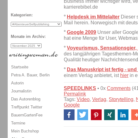
Business immer wichtiger wird, ve
karrierebibel.de
Kategorien:
°
Helpdesk im Mittelalter
Dieser 
Mail herein. Norwegisch mit deuts
°
Google 2009
Unser aller Googl
Monate im Archiv:
hat eine Menge für User, Webmaste
°
Voyeurismus, Sensationsgier
des langjährigen Tagesthemen-Mod
Qualität heutiger Nachrichtensend
Startseite
°
Das Manuskript ist fertig - un
einem Verlag anbietet, ist
hier
in e
Petra A. Bauer, Berlin
Autorin
SPEEDLINKS
• 0x
Comments
(41
Journalistin
Permalink
Tags:
Video
,
Verlag
,
Storytelling
,
Das Autorenblog
Google
Treffpunkt Twitter
BauernGartenFee
Termine
Mein Buchshop