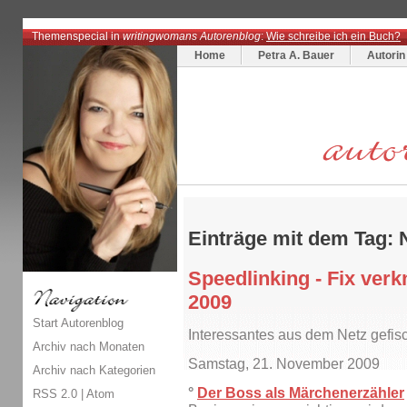
Themenspecial in
writingwomans Autorenblog
:
Wie schreibe ich ein Buch?
Home
Petra A. Bauer
Autorin
Einträge mit dem Tag:
Speedlinking - Fix ver
2009
Start Autorenblog
Interessantes aus dem Netz gefisc
Archiv nach Monaten
Samstag, 21. November 2009
Archiv nach Kategorien
°
Der Boss als Märchenerzähler
RSS 2.0
|
Atom