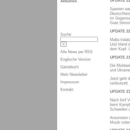
UPDATE 22
Aktuelles
Spanien war
Deutschland
im Gegensat
Gute Stimme
UPDATE 22
Suche
Malta trala
Und Irland 
dem Kopf. U
Alle News per RSS
UPDATE 23
Englische Version
Die Moldawi
Gästebuch
und Ukraine
Mein Newsletter
Jetzt geht d
Impressum
verbrutzelt.
Kontakt
UPDATE 23
Nach fünf V
beim Kampf 
Schweden un
Ansonsten d
Musik voten