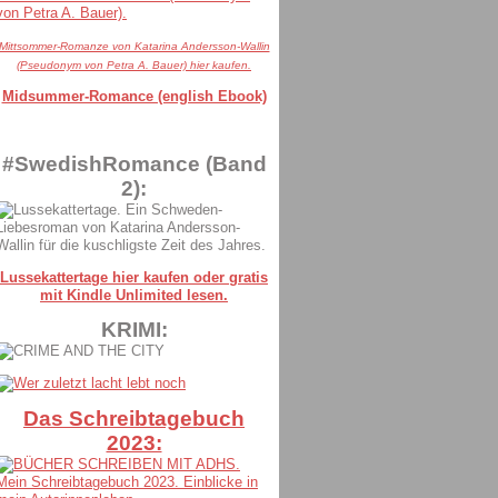
Mittsommer-Romanze von Katarina Andersson-Wallin
(Pseudonym von Petra A. Bauer) hier kaufen.
Midsummer-Romance (english Ebook)
#SwedishRomance (Band
2):
Lussekattertage hier kaufen oder gratis
mit Kindle Unlimited lesen.
KRIMI:
Das Schreibtagebuch
2023: