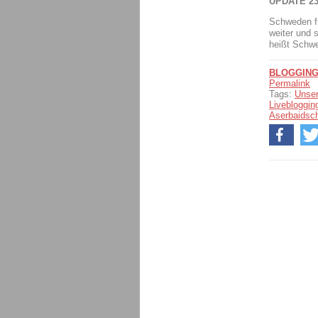
UPDATE 23
Schweden fü
weiter und 
heißt Schw
BLOGGIN
Permalink
Tags:
Unser
Livebloggin
Aserbaidsc