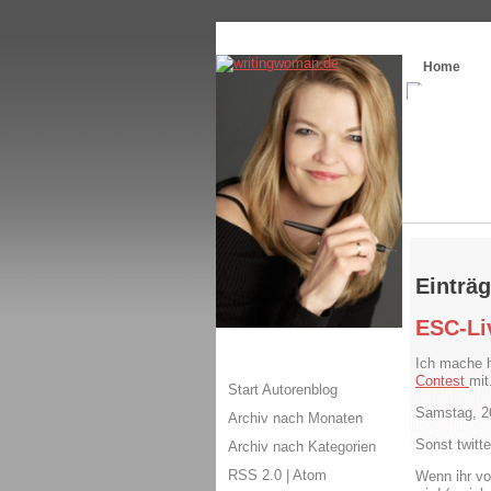
Themenspecial in
writingwomans Autorenbl
Home
Einträ
ESC-Li
Ich mache 
Contest
mit
Start Autorenblog
Samstag, 2
Archiv nach Monaten
Sonst twitte
Archiv nach Kategorien
RSS 2.0
|
Atom
Wenn ihr vo