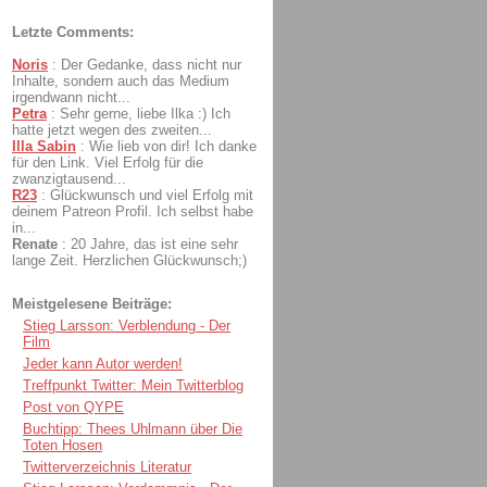
Letzte Comments:
Noris
:
Der Gedanke, dass nicht nur
Inhalte, sondern auch das Medium
irgendwann nicht...
Petra
:
Sehr gerne, liebe Ilka :) Ich
hatte jetzt wegen des zweiten...
Illa Sabin
:
Wie lieb von dir! Ich danke
für den Link. Viel Erfolg für die
zwanzigtausend...
R23
:
Glückwunsch und viel Erfolg mit
deinem Patreon Profil. Ich selbst habe
in...
Renate
:
20 Jahre, das ist eine sehr
lange Zeit. Herzlichen Glückwunsch;)
Meistgelesene Beiträge:
Stieg Larsson: Verblendung - Der
Film
Jeder kann Autor werden!
Treffpunkt Twitter: Mein Twitterblog
Post von QYPE
Buchtipp: Thees Uhlmann über Die
Toten Hosen
Twitterverzeichnis Literatur