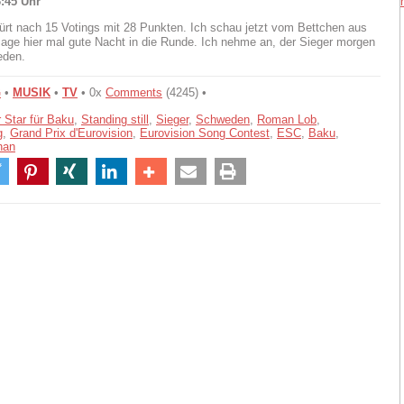
:45 Uhr
rt nach 15 Votings mit 28 Punkten. Ich schau jetzt vom Bettchen aus
sage hier mal gute Nacht in die Runde. Ich nehme an, der Sieger morgen
eden.
G
•
MUSIK
•
TV
• 0x
Comments
(4245) •
 Star für Baku
,
Standing still
,
Sieger
,
Schweden
,
Roman Lob
,
g
,
Grand Prix d'Eurovision
,
Eurovision Song Contest
,
ESC
,
Baku
,
han