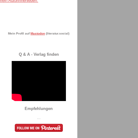
Mein Profil auf
Mastodon
(literatur.social)
Q & A - Verlag finden
Empfehlungen
...