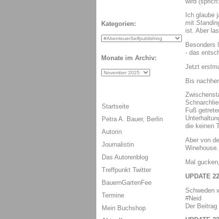
wird (sprich
Ich glaube j
mit
Standing
Kategorien:
ist. Aber l
Besonders lu
- das entsc
Monate im Archiv:
Jetzt erstm
Bis nachhe
Zwischensta
Schnarchlie
Startseite
Fuß getrete
Unterhaltun
Petra A. Bauer, Berlin
die keinen 
Autorin
Aber von de
Journalistin
Winehouse.
Das Autorenblog
Mal gucken
Treffpunkt Twitter
UPDATE 22
BauernGartenFee
Schweden wa
Termine
#Neid
Der Beitrag 
Mein Buchshop