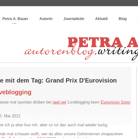
og
:
Wie schreibe ich ein Buch?
Petra A. Bauer
Autorin
Journalistin
Aktuell
Blog
ge mit dem Tag: Grand Prix D'Eurovision
veblogging
heute mal spontan drüben bei
jawl.net
Liveblogging beim
Eurovision Song
.
6. Mai 2012
re ich ja eher live mit, aber so ist das auch mal wieder lustig.
rab mal schauen wollt, wer da alles unsere Gehörnerven strapazieren