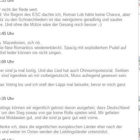
:33 Uhr
 nicht der Rede wert.
: Vor Beginn des ESC dachte ich, Roman Lob hätte keine Chance, aber
z zu den Schnarchliedern ist das wenigstens geradlinig und sauber.
. Und ohne die Mütze wäre der Gesang noch besser ;-)
:45 Uhr
la. Mazedonien, och nö.
die New Romantics wiederentdeckt. Spacig mit explodiertem Pudel auf
nd leider können sie nicht singen.
:00 Uhr
er sind ja mal lustig. Und das Lied hat auch Ohrwurmpotenzial. Serbien
 sind irgendwie an mir vorbeigerutscht, Muss aufregend gewesen sein.
as Voting los und ich stell den Läppi mal beiseite, bevor er mich ganz
:35 Uhr
otings können wir eigentlich getrost davon ausgehen, dass Deutschland
um den Sieg sowas von gar keine Rolle spielen wird. Mir gefielen
d Moldawien gut, und die sind ja ganz gut weit vorne.
enke ich, dass die eigentlichen europäischen Länder eher nach der
 und weiter im Osten werden die Lieblingsländer unterstützt.