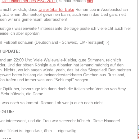
:
Die Teilnehmer des ESC 2012
), schaut einfach
hier
.
a nicht wirklich, dass
Unser Star für Baku
Roman Lob in Aserbaidschan
 Still
einen Blumentopf gewinnen kann, auch wenn das Lied ganz nett
assen wir uns gemeinsam überraschen!
stige / wissenwerte / interessante Beiträge poste ich vielleicht auch hier
heide ich aber spontan.
al Fußball schauen (Deutschland - Schweiz, EM-Testspiel) :-)
r!
UPDATE:
nd um 22:00 Uhr: Viele Wallewalle-Kleider, gute Stimmen, reichlich
der. Und der bösen Königin aus Albanien hat jemand mächtig auf den
n. Nichts, wo ich sagen würde, yeah, das ist das Siegerlied! Den meisten
gswert boten bislang die ineinandersteckbaren Ömchen aus Russland,
Ton trafen und immer was von "Schlumpf" sangen.
r Optik her, bevorzuge ich dann doch die italienische Version von Amy
 Sehr hübsch, die Dame.
, was noch so kommt. Roman Lob war ja auch noch nicht.
:24 Uhr
r interessant, und die Frau war seeeeehr hübsch. Diese Haaaare!
der Türkei ist irgendwie, ähm ... eigenwillig.