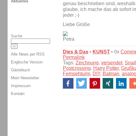
Aktuelles
genau beschrieben sind, weshalb 
glaube, ich mache das ab sofort i
jeder ;-)
Liebe Grüße
Suche
Dies & Das
•
KUNST
• 0x
Comme
Alle News per RSS
Permalink
Englische Version
Tags:
Zeichnung
,
versendet
,
Snail
Postcrossing
,
Harry Potter
,
Grußka
Gästebuch
Fernsehturm
,
DIY
,
Batman
,
analo
Mein Newsletter
Impressum
Kontakt