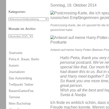
Sonntag, 19. Oktober 2014
Kategorien:
Postcrossing-Karte, die ich speziell für die
Monate im Archiv:
gezeichnet habe.
Antwort auf meine Harry-Potter-/Batman-Post
Startseite
Hallo Petra, thank you very 
Petra A. Bauer, Berlin
personal postcard. We've n
Autorin
special like that. Our mom fir
had drawn this to us. But i
Journalistin
and Harry meet together? :D 
Das Autorenblog
So thank you one more time, 
Treffpunkt Twitter
great person.
Wish you all the best and h
BauernGartenFee
Sveta & Nastja
Termine
Ich finde es wirklich schön, dass 
Mein Buchshop
Freude machen konnte. Wennn scho