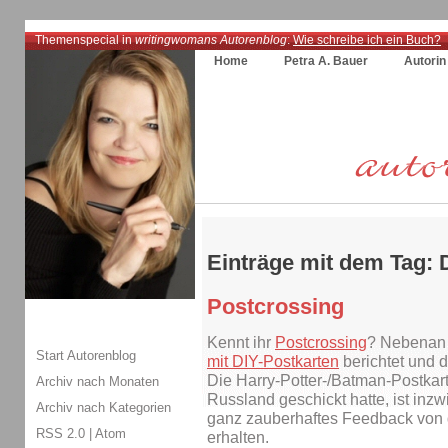
Themenspecial in
writingwomans Autorenblog
:
Wie schreibe ich ein Buch?
Home
Petra A. Bauer
Autorin
Einträge mit dem Tag: 
Postcrossing
Kennt ihr
Postcrossing
? Nebenan 
Start Autorenblog
mit DIY-Postkarten
berichtet und d
Die Harry-Potter-/Batman-Postkart
Archiv nach Monaten
Russland geschickt hatte, ist i
Archiv nach Kategorien
ganz zauberhaftes Feedback von
RSS 2.0
|
Atom
erhalten.