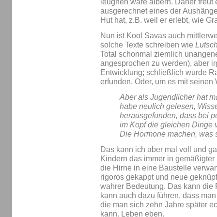
leugnen wäre albern. Daher freut 
ausgerechnet eines der Aushänge
Hut hat, z.B. weil er erlebt, wie G
Nun ist Kool Savas auch mittlerw
solche Texte schreiben wie
Lutsc
Total schonmal ziemlich unangen
angesprochen zu werden), aber ir
Entwicklung; schließlich wurde 
erfunden. Oder, um es mit seinen
Aber als Jugendlicher hat m
habe neulich gelesen, Wisse
herausgefunden, dass bei p
im Kopf die gleichen Dinge 
Die Hormone machen, was s
Das kann ich aber mal voll und ga
Kindern das immer in gemäßigter 
die Hirne in eine Baustelle verwa
rigoros gekappt und neue geknüpf
wahrer Bedeutung. Das kann die P
kann auch dazu führen, dass man t
die man sich zehn Jahre später e
kann. Leben eben.