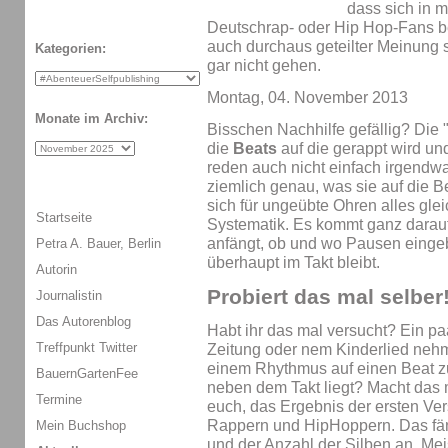
dass sich in m
Deutschrap- oder Hip Hop-Fans be
auch durchaus geteilter Meinung s
Kategorien:
gar nicht gehen.
Montag, 04. November 2013
Monate im Archiv:
Bisschen Nachhilfe gefällig? Die 
die
Beats
auf die gerappt wird un
reden auch nicht einfach irgendwa
ziemlich genau, was sie auf die 
sich für ungeübte Ohren alles gle
Startseite
Systematik. Es kommt ganz darau
anfängt, ob und wo Pausen einge
Petra A. Bauer, Berlin
überhaupt im Takt bleibt.
Autorin
Probiert das mal selber
Journalistin
Das Autorenblog
Habt ihr das mal versucht? Ein pa
Treffpunkt Twitter
Zeitung oder nem Kinderlied nehm
einem Rhythmus auf einen Beat zu
BauernGartenFee
neben dem Takt liegt? Macht das 
Termine
euch, das Ergebnis der ersten Ve
Rappern und HipHoppern. Das fän
Mein Buchshop
und der Anzahl der Silben an. Mei