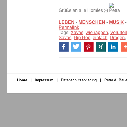
Grüße an alle Homies ;-)
LEBEN
•
MENSCHEN
•
MUSIK
•
Permalink
Tags:
Xavas
,
wie rappen
,
Vorurtei
Savas
,
Hip Hop
,
einfach
,
Drogen
,
Home
|
Impressum
|
Datenschutzerklärung
|
Petra A. Baue