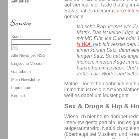
Aktuelles
auf vier mal vier Takte (häufig im
Savas hat es in einem
Juice-Inte
gebracht:
Ich sehe Rap-Verses wie Zah
Matrix. Das ist keine Lüge. 
Suche
mir MC Eiht, Ice Cube oder 
N.W.A.
hab ich verstanden:
einen kurzen Satz, dann ei
Alle News per RSS
langen Satz. So hat es ange
meinem inneren Auge immer
Englische Version
bumm-bumm-tschack. Und d
Gästebuch
Zahlen die Wörter und Silbe
Mein Newsletter
Mathe. Und schon habe ich noch m
Impressum
immerhin ist es die Art von Mathem
weil es dabei um Muster geht.
Kontakt
Sex & Drugs & Hip & H
Wieso ich hier heute darüber rede?
Interview gestolpert bin und es gu
aufgeräumt wird. Natürlich spiel
(überhaupt bei Musikern und Krea