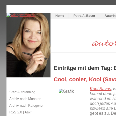
Themenspecial in
writingwomans Autorenblog
:
Wie schreibe ich ein Buch?
Home
Petra A. Bauer
Autorin
Einträge mit dem Tag: 
Cool, cooler, Kool (Sav
Kool Savas
, 
Start Autorenblog
kommt denn je
während im Hi
Archiv nach Monaten
doch jeder. 
Archiv nach Kategorien
sowieso alle 
RSS 2.0
|
Atom
gebt es zu. D