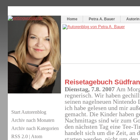
Themenspecial in
writingwomans Autorenblog
:
Wie schreibe ich ein Buch?
Home
Petra A. Bauer
Autorin
Reisetagebuch Südfrank
Dienstag, 7.8. 2007
Am Morge
regnerisch. Wir haben gechillt
seinen nagelneuen Nintendo 
ich habe gelesen und mir au
Start Autorenblog
gemacht. Die Kinder haben ge
Nachmittags sind wir zum Gol
Archiv nach Monaten
den nächsten Tag eine Tee-Ti
Archiv nach Kategorien
handelt sich um die Zeit, an 
RSS 2.0
|
Atom
starten werden, nicht um den 