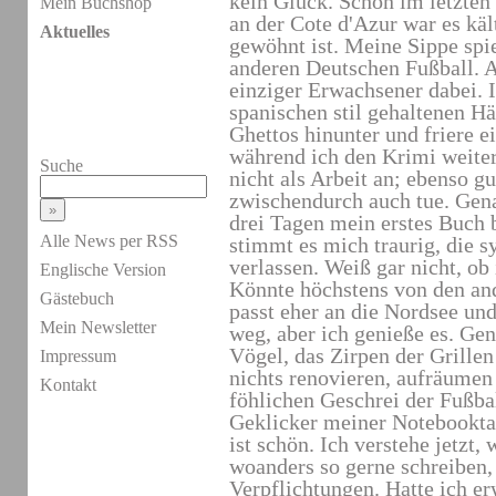
kein Glück. Schon im letzten 
Mein Buchshop
an der Cote d'Azur war es käl
Aktuelles
gewöhnt ist. Meine Sippe spie
anderen Deutschen Fußball. Au
einziger Erwachsener dabei. I
spanischen stil gehaltenen H
Ghettos hinunter und friere e
während ich den Krimi weiters
Suche
nicht als Arbeit an; ebenso gu
zwischendurch auch tue. Ge
drei Tagen mein erstes Buch 
Alle News per RSS
stimmt es mich traurig, die 
verlassen. Weiß gar nicht, ob
Englische Version
Könnte höchstens von den an
Gästebuch
passt eher an die Nordsee und
Mein Newsletter
weg, aber ich genieße es. Ge
Vögel, das Zirpen der Grillen
Impressum
nichts renovieren, aufräume
Kontakt
föhlichen Geschrei der Fußba
Geklicker meiner Notebooktas
ist schön. Ich verstehe jetzt,
woanders so gerne schreiben,
Verpflichtungen.
Hatte ich er