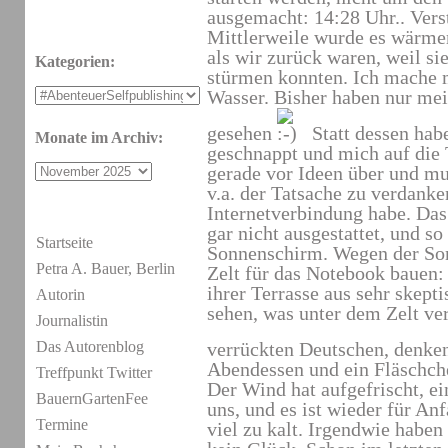
ausgemacht: 14:28 Uhr.. Vers
Mittlerweile wurde es wärmer
als wir zurück waren, weil si
Kategorien:
stürmen konnten. Ich mache m
Wasser. Bisher haben nur me
gesehen
Statt dessen hab
Monate im Archiv:
geschnappt und mich auf die T
gerade vor Ideen über und mu
v.a. der Tatsache zu verdanken
Internetverbindung habe. Das 
gar nicht ausgestattet, und so
Startseite
Sonnenschirm. Wegen der Son
Petra A. Bauer, Berlin
Zelt für das Notebook bauen
ihrer Terrasse aus sehr skepti
Autorin
sehen, was unter dem Zelt ver
Journalistin
Das Autorenblog
verrückten Deutschen, denke
Abendessen und ein Fläschche
Treffpunkt Twitter
Der Wind hat aufgefrischt, ei
BauernGartenFee
uns, und es ist wieder für A
Termine
viel zu kalt. Irgendwie haben