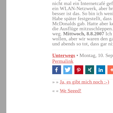
nicht mal ein Internetcafé g
ein WLAN-Netzwerk, aber br
besser ist das. So bin ich wen
Habe später festgestellt, da
McDonalds gab. Hatte aber k
die Ausflüge mitzuschleppen. 
weg.
Mittwoch, 8.8.2007
Ich
wollen, aber wir waren den g
und abends so tot, dass gar n
Unterwegs
• Montag, 10. Se
Permalink
» »
Ja, es gibt mich noch :-)
« «
We Seeed!